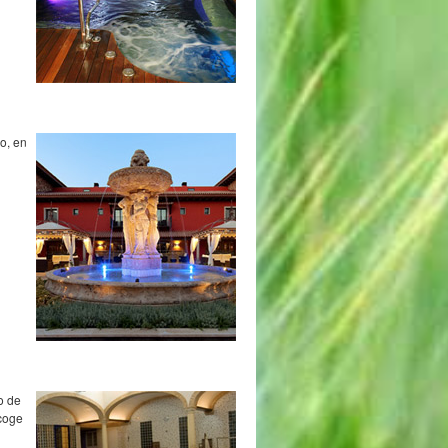
o, en
o de
Acoge