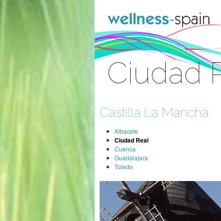
Saltar al contenido
Ciudad 
Acceder
Castilla La Mancha
Albacete
Ciudad Real
Cuenca
Guadalajara
Toledo