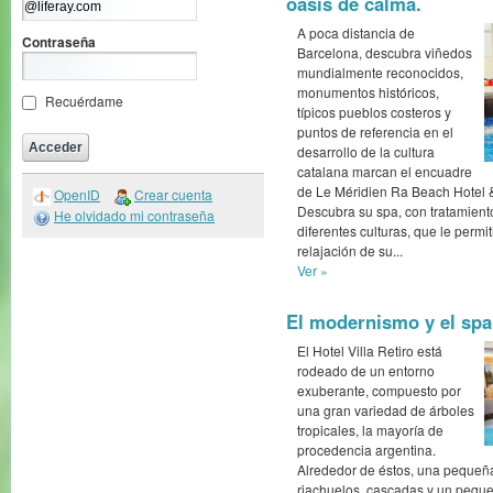
oasis de calma.
A poca distancia de
Contraseña
Barcelona, descubra viñedos
mundialmente reconocidos,
monumentos históricos,
Recuérdame
típicos pueblos costeros y
puntos de referencia en el
desarrollo de la cultura
catalana marcan el encuadre
de Le Méridien Ra Beach Hotel &
OpenID
Crear cuenta
Descubra su spa, con tratamient
He olvidado mi contraseña
diferentes culturas, que le permit
relajación de su...
Ver »
El modernismo y el spa.
El Hotel Villa Retiro está
rodeado de un entorno
exuberante, compuesto por
una gran variedad de árboles
tropicales, la mayoría de
procedencia argentina.
Alrededor de éstos, una pequeña
riachuelos, cascadas y un pequ