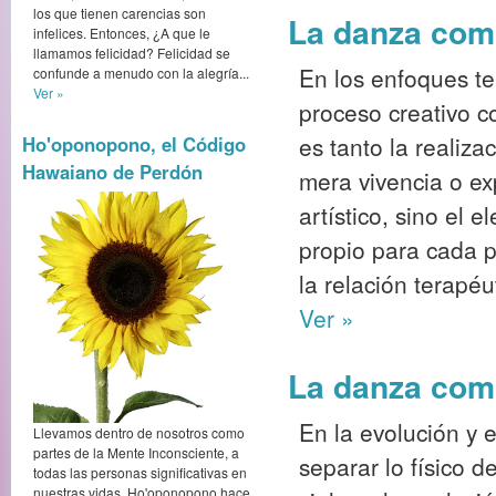
los que tienen carencias son
La danza como
infelices. Entonces, ¿A que le
llamamos felicidad? Felicidad se
En los enfoques te
confunde a menudo con la alegría...
Ver »
proceso creativo c
es tanto la realiza
Ho'oponopono, el Código
Hawaiano de Perdón
mera vivencia o ex
artístico, sino el 
propio para cada p
la relación terapéu
Ver »
La danza como
En la evolución y e
Llevamos dentro de nosotros como
partes de la Mente Inconsciente, a
separar lo físico d
todas las personas significativas en
nuestras vidas. Ho'oponopono hace