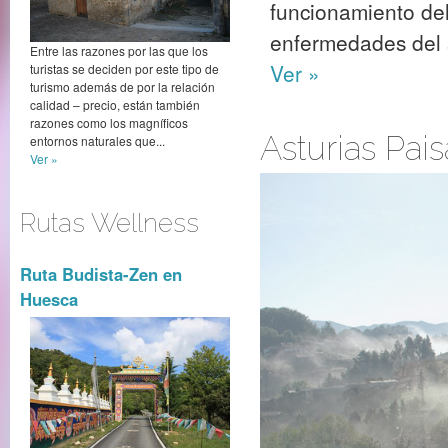
funcionamiento del
enfermedades del s
Entre las razones por las que los
Ver »
turistas se deciden por este tipo de
turismo además de por la relación
calidad – precio, están también
razones como los magníficos
Asturias Pais
entornos naturales que...
Ver »
Rutas Wellness
Ruta Budista-Zen en
Huesca