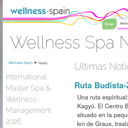
Saltar al contenido
News
Welln
Wellness Spa 
Acceder
Wellness Spain
News
Ultimas Noti
International
Ruta Budista
Master Spa &
Una ruta espiritua
Wellness
Kagyü. El Centro B
Management
situado en la pequ
2026
km de Graus, trasl