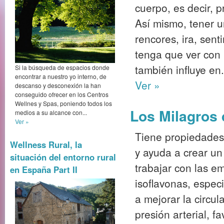
cuerpo, es decir, 
Así mismo, tener 
rencores, ira, sen
tenga que ver con 
también influye en.
Si la búsqueda de espacios donde
encontrar a nuestro yo interno, de
Ver »
descanso y desconexión la han
conseguido ofrecer en los Centros
Wellnes y Spas, poniendo todos los
Los Milagros
medios a su alcance con...
Ver »
Tiene propiedades 
Wellness Rural, la
y ayuda a crear un
situación del entorno rural
trabajar con las e
en España Part II
isoflavonas, espec
a mejorar la circu
presión arterial, f