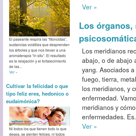
Ver »
Los órganos, 
psicosomátic
El paseante respira las “fitoncidas”,
sustancias volátiles que desprenden
Los meridianos rec
los árboles y que nos llevan a una
aromaterapia “in situ”. El resultado
abajo, o de abajo a
es la relajación y el fortalecimiento
de las...
yang. Asociados a
Ver »
fuego, tierra, meta
Cultivar la felicidad o que
los meridianos, y 
tipo feliz eres, hedonico o
enfermedad. Vamos 
eudaimónica?
meridianos y cómo 
enfermedades. Es.
Ver »
Ni todos los que tienen todo lo que
desea, se sienten felices, ni todos