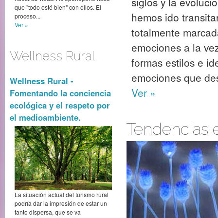
siglos y la evoluc
que "todo esté bien" con ellos. El
hemos ido transita
proceso...
Ver »
totalmente marcada
emociones a la vez
Wellness Rural
formas estilos e i
emociones que des
Wellness Rural -
Ver »
Fomentando la conciencia
ecológica y el respeto por
el medioambiente.
Tendencias 
La situación actual del turismo rural
podría dar la impresión de estar un
tanto dispersa, que se va