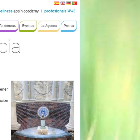
Tendencias
Eventos
La Agencia
Prensa
cia
tener
ación