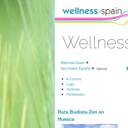
Saltar al contenido
Wellness
Acceder
Wellness Spain
Spa Hotels España
Galicia
A Coruña
Lugo
Ourense
Pontevedra
Ruta Budista-Zen en
Huesca