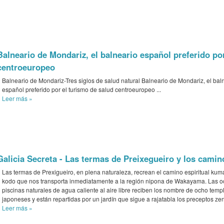
Balneario de Mondariz, el balneario español preferido po
centroeuropeo
Balneario de Mondariz-Tres siglos de salud natural Balneario de Mondariz, el bal
español preferido por el turismo de salud centroeuropeo ...
Leer más
»
Galicia Secreta - Las termas de Preixegueiro y los camin
Las termas de Prexigueiro, en plena naturaleza, recrean el camino espiritual ku
kodo que nos transporta inmediatamente a la región nipona de Wakayama. Las 
piscinas naturales de agua caliente al aire libre reciben los nombre de ocho temp
japoneses y están repartidas por un jardín que sigue a rajatabla los preceptos zen
Leer más
»