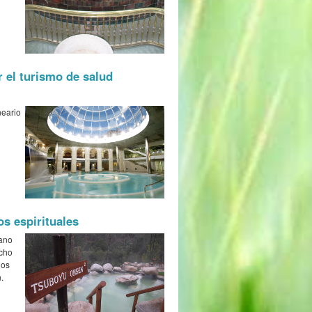
r el turismo de salud
neario
os espirituales
mano
ocho
los
.