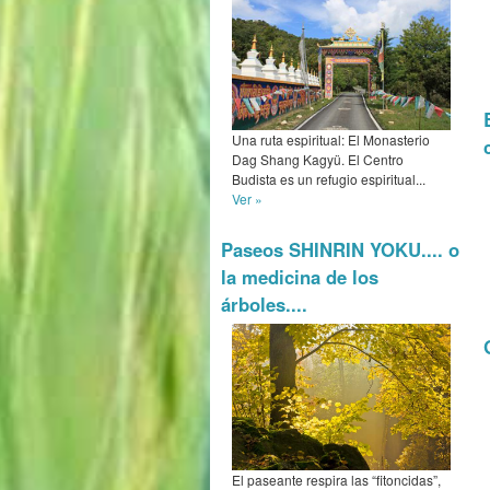
Una ruta espiritual: El Monasterio
Dag Shang Kagyü. El Centro
Budista es un refugio espiritual...
Ver »
Paseos SHINRIN YOKU.... o
la medicina de los
árboles....
El paseante respira las “fitoncidas”,