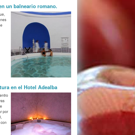
en un balneario romano.
ue,
ones
se
tura en el Hotel Adealba
entro
vas
de
ar por
l,
d con