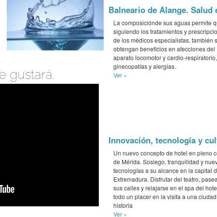
Balneario de Alange. Salud 
La composiciónde sus aguas permite q
siguiendo los tratamientos y prescripci
de los médicos especialistas, también 
obtengan beneficios en afecciones del
aparato locomotor y cardio-respiratorio,
ginecopatías y alergias.
e gustará.
Ver »
Innovación, tecnología y cul
Un nuevo concepto de hotel en pleno c
de Mérida. Sosiego, tranquilidad y nue
tecnologías a su alcance en la capital 
Extremadura. Disfrutar del teatro, pase
sus calles y relajarse en el spa del hote
todo un placer en la visita a una ciuda
historia
Ver »