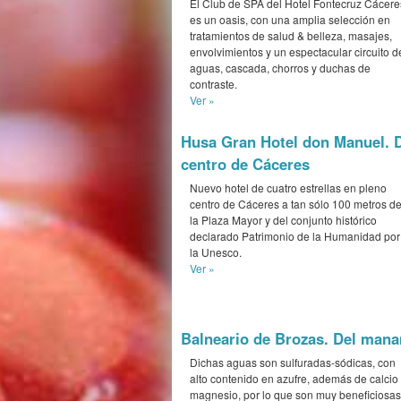
El Club de SPA del Hotel Fontecruz Cácere
es un oasis, con una amplia selección en
tratamientos de salud & belleza, masajes,
envolvimientos y un espectacular circuito d
aguas, cascada, chorros y duchas de
contraste.
Ver »
Husa Gran Hotel don Manuel. D
centro de Cáceres
Nuevo hotel de cuatro estrellas en pleno
centro de Cáceres a tan sólo 100 metros d
la Plaza Mayor y del conjunto histórico
declarado Patrimonio de la Humanidad por
la Unesco.
Ver »
Balneario de Brozas. Del manan
Dichas aguas son sulfuradas-sódicas, con
alto contenido en azufre, además de calcio
magnesio, por lo que son muy beneficiosas