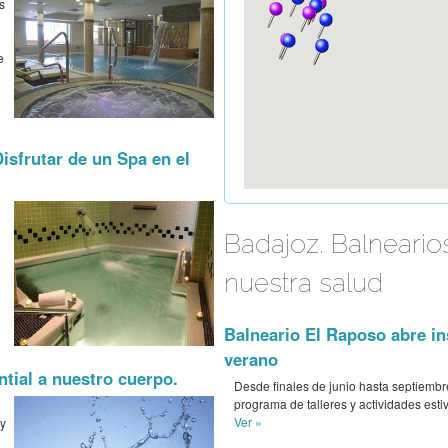
s
e
isfrutar de un Spa en el
e
Badajoz. Balneario
nuestra salud
Balneario El Raposo abre in
verano
tial a nuestro cuerpo.
Desde finales de junio hasta septiembr
programa de talleres y actividades esti
Ver »
 y