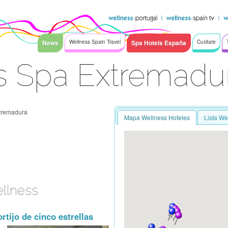
News
Wellness Spain Travel
Spa Hotels España
Cuídate
s Spa Extremadu
tremadura
Mapa Wellness Hoteles
Lista We
ellness
rtijo de cinco estrellas