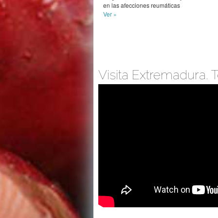
en las afecciones reumáticas
Ver »
Visita Extremadura. T