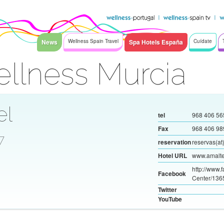
News
Wellness Spain Travel
Spa Hotels España
Cuídate
llness Murcia
el
tel
968 406 56
Fax
968 406 98
7
reservation
reservas(at
Hotel URL
www.amalte
http://www
Facebook
Center/13
Twitter
YouTube