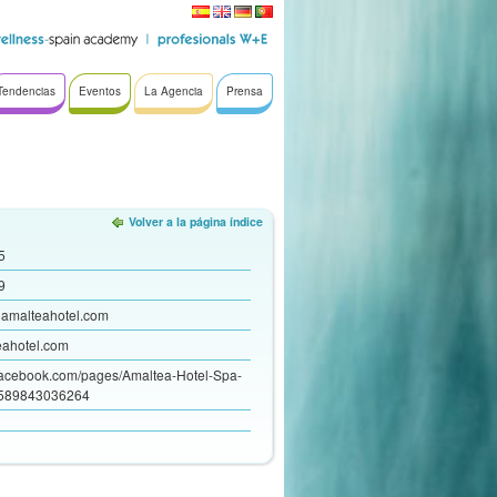
Tendencias
Eventos
La Agencia
Prensa
Volver a la página índice
5
9
)amalteahotel.com
ahotel.com
.facebook.com/pages/Amaltea-Hotel-Spa-
6589843036264