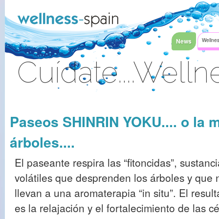
Saltar al contenido
News
Wellnes
Cuídate....Welln
Acceder
Paseos SHINRIN YOKU.... o la m
árboles....
El paseante respira las “fitoncidas”, sustanc
volátiles que desprenden los árboles y que 
llevan a una aromaterapia “in situ”. El resul
es la relajación y el fortalecimiento de las c