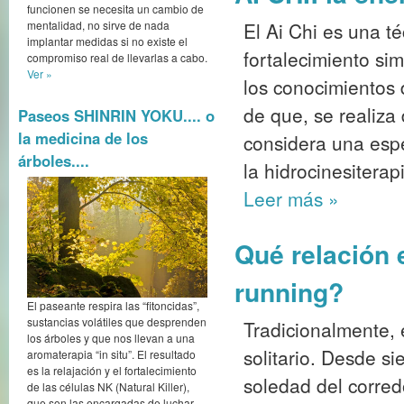
funcionen se necesita un cambio de
El Ai Chi es una té
mentalidad, no sirve de nada
implantar medidas si no existe el
fortalecimiento sim
compromiso real de llevarlas a cabo.
Ver »
los conocimientos 
de que, se realiza
Paseos SHINRIN YOKU.... o
la medicina de los
considera una esp
árboles....
la hidrocinesiterap
Leer más
»
Qué relación e
running?
El paseante respira las “fitoncidas”,
sustancias volátiles que desprenden
Tradicionalmente, 
los árboles y que nos llevan a una
solitario. Desde s
aromaterapia “in situ”. El resultado
es la relajación y el fortalecimiento
soledad del corred
de las células NK (Natural Killer),
que son las encargadas de luchar