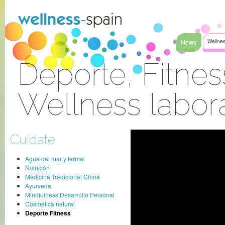
Saltar al contenido
News
Wellnes
Deporte, Fitnes
Wellness labor
Acceder
Cuídate
Agua del mar y termal
Nutrición
Medicina Tradicional China
Ayurveda
Mindfulness Desarrollo Personal
Cosmética natural
Deporte Fitness