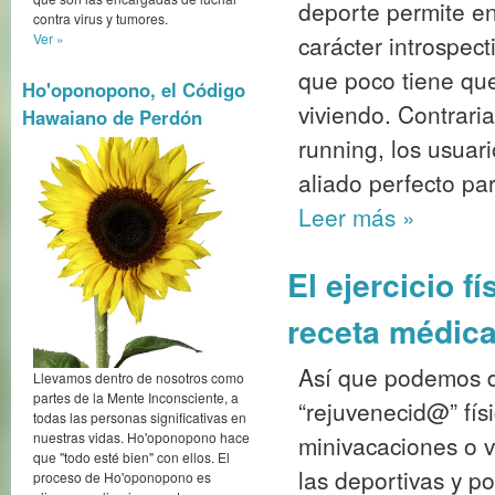
deporte permite e
contra virus y tumores.
Ver »
carácter introspec
que poco tiene que
Ho'oponopono, el Código
viviendo. Contrari
Hawaiano de Perdón
running, los usuar
aliado perfecto pa
Leer más
»
El ejercicio f
receta médic
Así que podemos d
Llevamos dentro de nosotros como
partes de la Mente Inconsciente, a
“rejuvenecid@” fís
todas las personas significativas en
nuestras vidas. Ho'oponopono hace
minivacaciones o v
que "todo esté bien" con ellos. El
las deportivas y p
proceso de Ho'oponopono es