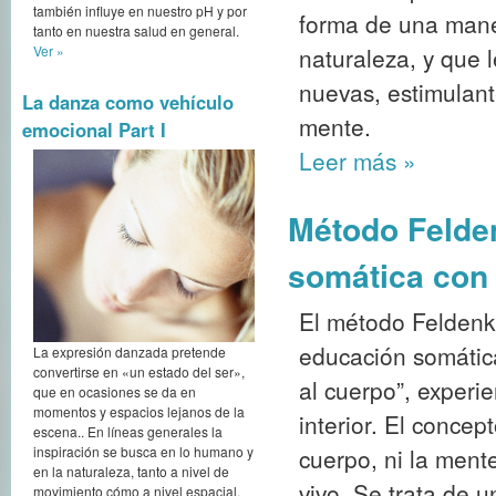
también influye en nuestro pH y por
forma de una mane
tanto en nuestra salud en general.
Ver »
naturaleza, y que 
nuevas, estimulant
La danza como vehículo
mente.
emocional Part I
Leer más
»
Método Felden
somática con 
El método Feldenkr
educación somática
La expresión danzada pretende
convertirse en «un estado del ser»,
al cuerpo”, experi
que en ocasiones se da en
momentos y espacios lejanos de la
interior. El concep
escena.. En líneas generales la
inspiración se busca en lo humano y
cuerpo, ni la men
en la naturaleza, tanto a nivel de
vivo. Se trata de 
movimiento cómo a nivel espacial,