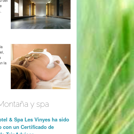
o del
de
.
la
el,
a
an la
 Montaña y spa
tel & Spa Les Vinyes ha sido
 con un Certificado de