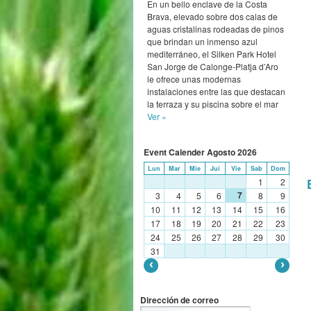
En un bello enclave de la Costa
Brava, elevado sobre dos calas de
aguas cristalinas rodeadas de pinos
que brindan un inmenso azul
mediterráneo, el Silken Park Hotel
San Jorge de Calonge-Platja d’Aro
le ofrece unas modernas
instalaciones entre las que destacan
la terraza y su piscina sobre el mar
Ver »
Event Calender
Agosto
2026
Lun
Mar
Mie
Jui
Vie
Sab
Dom
1
2
7
3
4
5
6
8
9
10
11
12
13
14
15
16
17
18
19
20
21
22
23
24
25
26
27
28
29
30
31
Dirección de correo