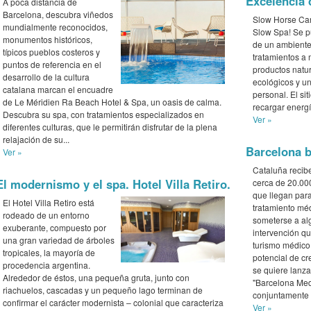
Excelencia 
A poca distancia de
Barcelona, descubra viñedos
Slow Horse Car
mundialmente reconocidos,
Slow Spa! Se p
monumentos históricos,
de un ambiente
típicos pueblos costeros y
tratamientos a
puntos de referencia en el
productos natu
desarrollo de la cultura
ecológicos y u
catalana marcan el encuadre
personal. El sit
de Le Méridien Ra Beach Hotel & Spa, un oasis de calma.
recargar energí
Descubra su spa, con tratamientos especializados en
Ver »
diferentes culturas, que le permitirán disfrutar de la plena
relajación de su...
Barcelona b
Ver »
Cataluña recib
El modernismo y el spa. Hotel Villa Retiro.
cerca de 20.00
que llegan para
El Hotel Villa Retiro está
tratamiento mé
rodeado de un entorno
someterse a al
exuberante, compuesto por
intervención qu
una gran variedad de árboles
turismo médico
tropicales, la mayoría de
potencial de c
procedencia argentina.
se quiere lanza
Alrededor de éstos, una pequeña gruta, junto con
"Barcelona Med
riachuelos, cascadas y un pequeño lago terminan de
conjuntamente p
confirmar el carácter modernista – colonial que caracteriza
Ver »