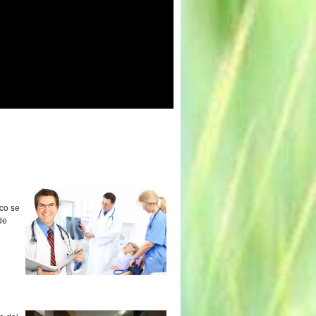
ico se
de