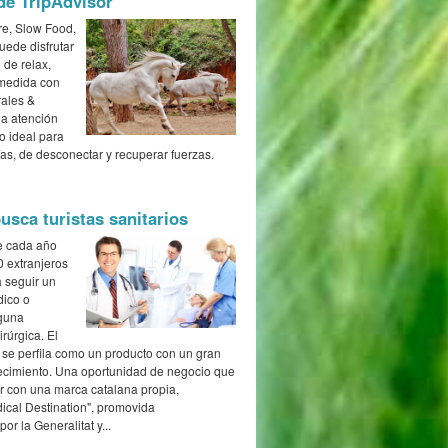
de TripAdvisor
e, Slow Food,
uede disfrutar
 de relax,
 medida con
rales &
na atención
io ideal para
as, de desconectar y recuperar fuerzas.
usca turistas sanitarios
e cada año
0 extranjeros
 seguir un
dico o
guna
irúrgica. El
 se perfila como un producto con un gran
recimiento. Una oportunidad de negocio que
r con una marca catalana propia,
ical Destination", promovida
or la Generalitat y...