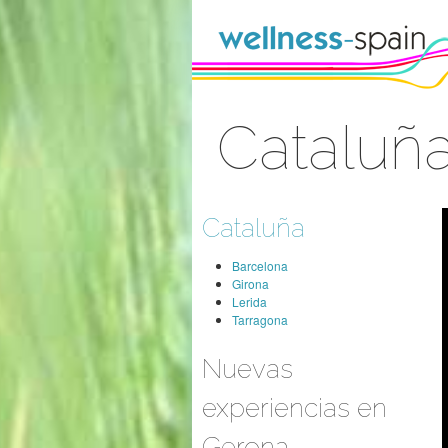
Saltar al contenido
Cataluñ
Acceder
Cataluña
Barcelona
Girona
Lerida
Tarragona
Nuevas
experiencias en
Gerona