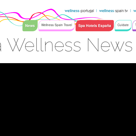
News
Wellness Spain Travel
Spa Hotels España
Cuídate
a Wellness News