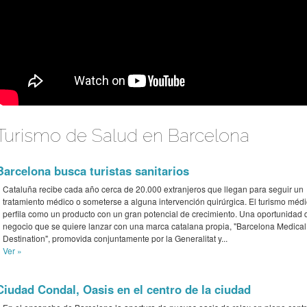
Turismo de Salud en Barcelona
Barcelona busca turistas sanitarios
Cataluña recibe cada año cerca de 20.000 extranjeros que llegan para seguir un
tratamiento médico o someterse a alguna intervención quirúrgica. El turismo méd
perfila como un producto con un gran potencial de crecimiento. Una oportunidad 
negocio que se quiere lanzar con una marca catalana propia, "Barcelona Medical
Destination", promovida conjuntamente por la Generalitat y...
Ver »
Ciudad Condal, Oasis en el centro de la ciudad