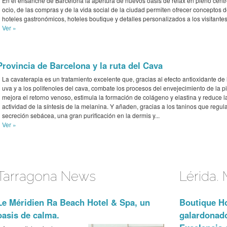
En el ensanche de Barcelona la apertura de nuevos oasis de relax en pleno centr
ocio, de las compras y de la vida social de la ciudad permiten ofrecer conceptos 
hoteles gastronómicos, hoteles boutique y detalles personalizados a los visitantes
Ver »
Provincia de Barcelona y la ruta del Cava
La cavaterapia es un tratamiento excelente que, gracias al efecto antioxidante de 
uva y a los polifenoles del cava, combate los procesos del envejecimiento de la pi
mejora el retorno venoso, estimula la formación de colágeno y elastina y reduce l
actividad de la síntesis de la melanina. Y añaden, gracias a los taninos que regul
secreción sebácea, una gran purificación en la dermis y...
Ver »
Tarragona News
Lérida.
Le Méridien Ra Beach Hotel & Spa, un
Boutique Ho
oasis de calma.
galardonado