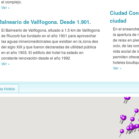
el complejo.
Ver »
Ciudad Cond
ciudad
Balneario de Vallfogona. Desde 1.901.
En el ensanche
El Balneario de Vallfogona, situado a 1.5 km de Vallfogona
la apertura de 
de Riucorb fue fundado en el año 1901 para aprovechar
de relax en ple
las aguas mineromedicinales que existian en la zona des
ocio, de las co
del siglo XIX y que fueron declaradas de utilidad pública
vida social de 
en el año 1903. El edificio del hotel ha estado en
permiten ofrec
constante renovación desde el año 1992
hoteles boutiqu
Ver »
Ver »
ss Hotels