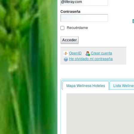
Contraseña
Recuérdame
OpenID
Crear cuenta
He olvidado mi contraseña
Mapa Wellness Hoteles
Lista Wellne