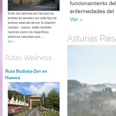
funcionamiento del
enfermedades del s
Entre las razones por las que los
Ver »
turistas se deciden por este tipo de
turismo además de por la relación
calidad – precio, están también
razones como los magníficos
Asturias Pais
entornos naturales que...
Ver »
Rutas Wellness
Ruta Budista-Zen en
Huesca