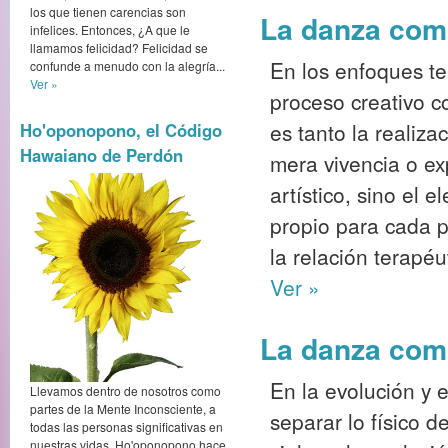
los que tienen carencias son
La danza como
infelices. Entonces, ¿A que le
llamamos felicidad? Felicidad se
En los enfoques te
confunde a menudo con la alegría...
Ver »
proceso creativo c
es tanto la realiza
Ho'oponopono, el Código
Hawaiano de Perdón
mera vivencia o ex
artístico, sino el 
propio para cada p
la relación terapéu
Ver »
La danza como
En la evolución y e
Llevamos dentro de nosotros como
partes de la Mente Inconsciente, a
separar lo físico d
todas las personas significativas en
nuestras vidas. Ho'oponopono hace