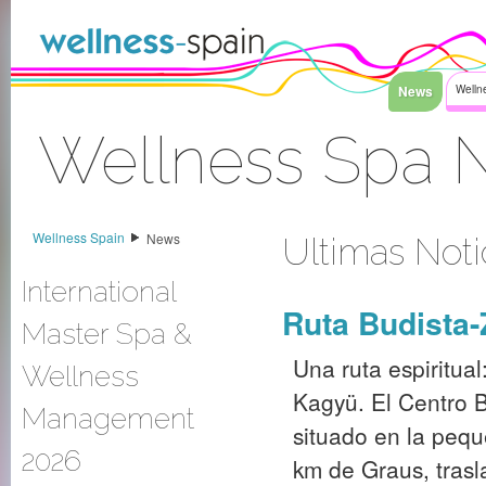
Saltar al contenido
News
Welln
Wellness Spa 
Acceder
Wellness Spain
News
Ultimas Noti
International
Ruta Budista
Master Spa &
Una ruta espiritua
Wellness
Kagyü. El Centro B
Management
situado en la pequ
2026
km de Graus, trasl