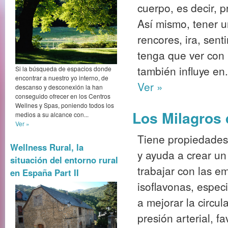
cuerpo, es decir, 
Así mismo, tener 
rencores, ira, sen
tenga que ver con 
también influye en.
Si la búsqueda de espacios donde
encontrar a nuestro yo interno, de
Ver »
descanso y desconexión la han
conseguido ofrecer en los Centros
Wellnes y Spas, poniendo todos los
Los Milagros
medios a su alcance con...
Ver »
Tiene propiedades 
Wellness Rural, la
y ayuda a crear un
situación del entorno rural
trabajar con las e
en España Part II
isoflavonas, espec
a mejorar la circu
presión arterial, f