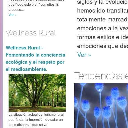
siglos y la evoluc
que "todo esté bien" con ellos. El
hemos ido transita
proceso...
Ver »
totalmente marcada
emociones a la vez
Wellness Rural
formas estilos e i
emociones que des
Wellness Rural -
Ver »
Fomentando la conciencia
ecológica y el respeto por
el medioambiente.
Tendencias 
La situación actual del turismo rural
podría dar la impresión de estar un
tanto dispersa, que se va