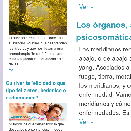
Ver »
Los órganos, 
psicosomátic
El paseante respira las “fitoncidas”,
sustancias volátiles que desprenden
Los meridianos rec
los árboles y que nos llevan a una
aromaterapia “in situ”. El resultado
abajo, o de abajo a
es la relajación y el fortalecimiento
de las...
yang. Asociados a
Ver »
fuego, tierra, meta
Cultivar la felicidad o que
los meridianos, y 
tipo feliz eres, hedonico o
enfermedad. Vamos 
eudaimónica?
meridianos y cómo 
enfermedades. Es.
Ver »
Ni todos los que tienen todo lo que
desea, se sienten felices, ni todos