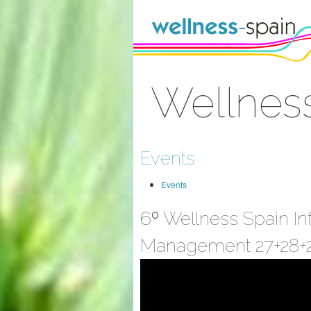
Skip to Content
Wellness
Sign In
Events
Events
6º Wellness Spain I
Management 27+28+2