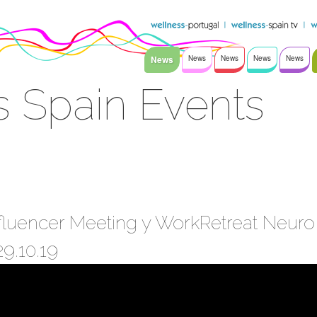
News
News
News
News
News
 Spain Events
nfluencer Meeting y WorkRetreat Neuro
9.10.19