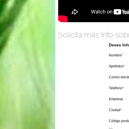
Solicita más Info so
Deseo Info
Nombre
*
Apellidos
*
Correo elect
Teléfono
*
Empresa
Ciudad
*
Código post