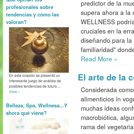
predictor de la mu
profesionales sobre
supera ahora a la
tendencias y cómo las
WELLNESS podrían
valoran?
cruciales en la er
diseñando para la
familiaridad" donde
Read More
»
El arte de la 
En esta ocasión se presentó un
interesante juego de análisis de
posibles tendencias de futuro....
Considerada como
View »
alimenticios in vog
Belleza, Spa, Wellness...Y
muchas ideas confu
ahora qué viene?
macrobiótica, alg
rama del vegetaria