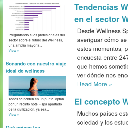
Tendencias We
en el sector 
Desde Wellness S
Preguntando a los profesionales del
averiguar cómo se
sector sobre el futuro del Wellness,
una amplia mayoría...
estos momentos, p
View »
encuesta entre 247
Soñando con nuestro viaje
que hemos sometido
ideal de wellness
ver dónde nos enc
Read More
»
El concepto W
Todos coinciden en un punto: optan
por un recinto hotel - spa apartado
de la civilización, ya sea...
Muchos países est
View »
soledad y los est
Qué opinan los