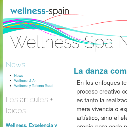
Skip to Content
Wellness Spa 
Sign In
News
La danza como
News
Wellness & Art
En los enfoques te
Wellness y Turismo Rural
proceso creativo c
Los articulos +
es tanto la realiza
mera vivencia o ex
leídos
artístico, sino el 
Wellness, Excelencia y
propio para cada p