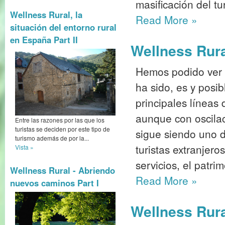
masificación del tu
Wellness Rural, la
Read More
»
situación del entorno rural
en España Part II
Wellness Rura
Hemos podido ver c
ha sido, es y posi
principales líneas 
aunque con oscil
Entre las razones por las que los
turistas se deciden por este tipo de
sigue siendo uno de
turismo además de por la...
turistas extranjero
Vista »
servicios, el patrim
Wellness Rural - Abriendo
Read More
»
nuevos caminos Part I
Wellness Rural