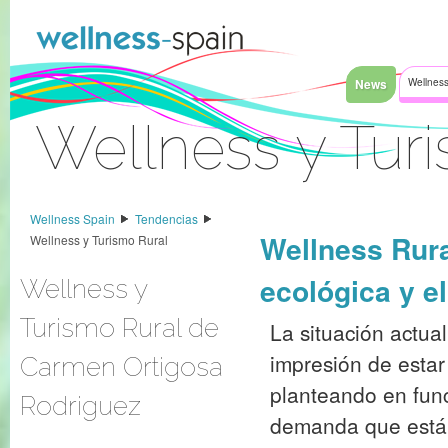
Faixa clara ao índice
News
Wellness
Wellness y Tur
Sinal Dentro
Wellness Spain
Tendencias
Wellness Rura
Wellness y Turismo Rural
ecológica y e
Wellness y
Turismo Rural de
La situación actual
impresión de estar
Carmen Ortigosa
planteando en fun
Rodriguez
demanda que está 