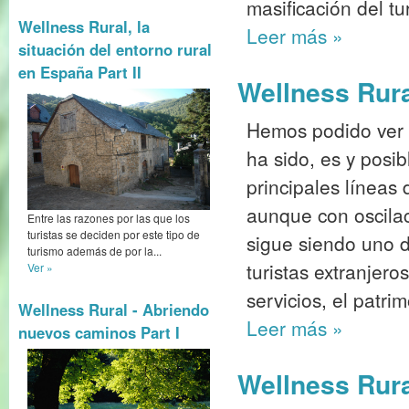
masificación del tu
Wellness Rural, la
Leer más
»
situación del entorno rural
en España Part II
Wellness Rura
Hemos podido ver c
ha sido, es y posi
principales líneas 
aunque con oscil
Entre las razones por las que los
turistas se deciden por este tipo de
sigue siendo uno de
turismo además de por la...
turistas extranjero
Ver »
servicios, el patrim
Wellness Rural - Abriendo
Leer más
»
nuevos caminos Part I
Wellness Rural