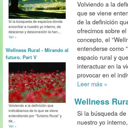
Volviendo a la def
que se viene enten
de la definición q
Si la búsqueda de espacios donde
encontrar a nuestro yo interno, de
ofrecimos sobre 
descanso y desconexión la han...
Ver »
concepto, el “Well
entenderse como “a
Wellness Rural - Mirando al
espacio rural y que
futuro. Part V
interactuar en la 
provocar en el ind
Leer más
»
Wellness Rura
Volviendo a la definición que
indicábamos de lo que se viene
Si la búsqueda de
entendiendo por “Turismo Rural” y
nuestro yo interno
de...
Ver »