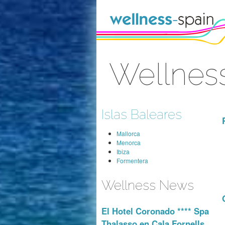
Saltar al contenido
Wellness
Acceder
Islas Baleares
Mallorca
Menorca
Ibiza
Formentera
Wellness News
El Hotel Coronado **** Spa
Thalasso en Cala Fornells,