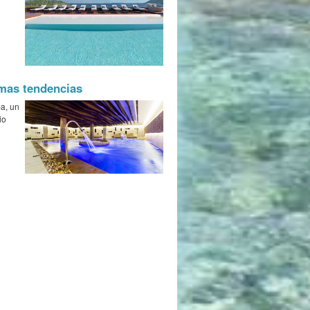
imas tendencias
pa, un
io