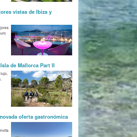
ores vistas de Ibiza y
ejores
puro
Isla de Mallorca Part II
lujo,
.
enovada oferta gastronómica
invita