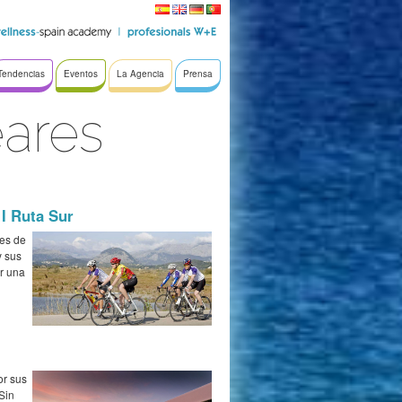
Tendencias
Eventos
La Agencia
Prensa
eares
 I Ruta Sur
les de
y sus
er una
or sus
Sin