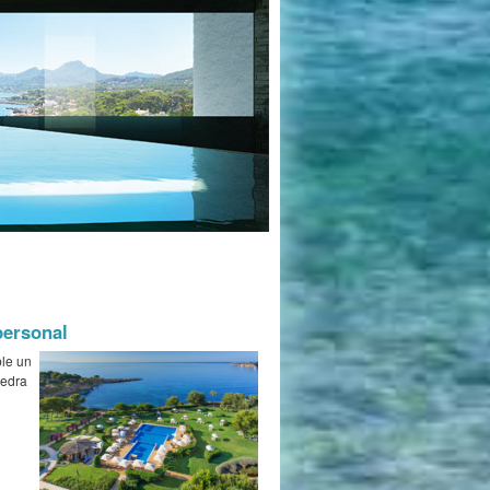
personal
ble un
iedra