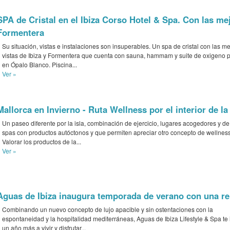
SPA de Cristal en el Ibiza Corso Hotel & Spa. Con las mej
Formentera
Su situación, vistas e instalaciones son insuperables. Un spa de cristal con las m
vistas de Ibiza y Formentera que cuenta con sauna, hammam y suite de oxigeno 
en Ópalo Blanco. Piscina...
Ver »
Mallorca en Invierno - Ruta Wellness por el interior de la 
Un paseo diferente por la isla, combinación de ejercicio, lugares acogedores y de 
spas con productos autóctonos y que permiten apreciar otro concepto de wellness
Valorar los productos de la...
Ver »
Aguas de Ibiza inaugura temporada de verano con una r
Combinando un nuevo concepto de lujo apacible y sin ostentaciones con la
espontaneidad y la hospitalidad mediterráneas, Aguas de Ibiza Lifestyle & Spa te 
un año más a vivir y disfrutar...