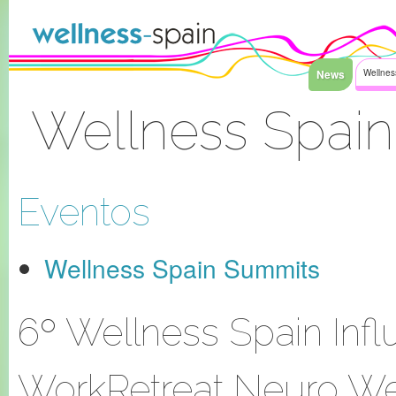
Saltar al contenido
News
Wellnes
Wellness Spain
Acceder
Eventos
Wellness Spain Summits
6º Wellness Spain Infl
WorkRetreat Neuro W