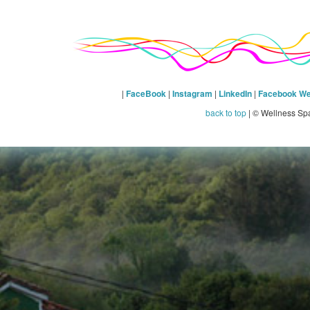
|
FaceBook
|
Instagram
|
LinkedIn
|
Facebook We
back to top
| © Wellness Sp