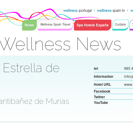
News
Wellness Spain Travel
Spa Hotels España
Cuídate
s Wellness News
 Estrella de
tel
985 4
information
info(
Hotel URL
www.
Facebook
Twitter
Santibañez de Murias
YouTube