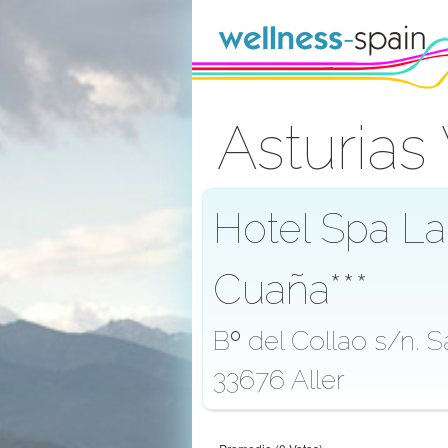
Saltar al contenido
Asturia
Acceder
Hotel Spa La
Cuaña***
Bº del Collao s/n. 
33676 Aller