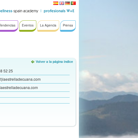
Tendencias
Eventos
La Agencia
Prensa
Volver a la página índice
8 52 25
at)laestrelladecuana.com
laestrelladecuana.com