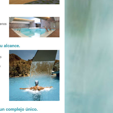
menos
u alcance.
to
s
 un complejo único.