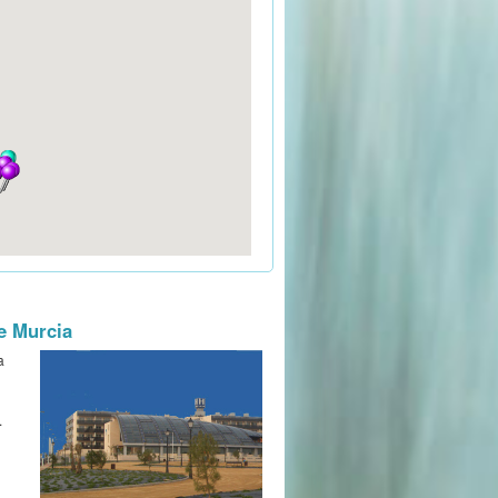
e Murcia
a
.