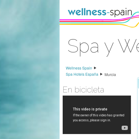
Saltar al contenido
Spa y We
Acceder
Wellness Spain
Spa Hotels España
Murcia
En bicicleta