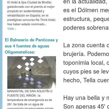
en la actualidad
El Hotel & Spa Ciudad de Binéfar,
galardonado con el premio al mejor
es el Dólmen meg
proyecto en sostenibilidad y
rehabilitación en España, en el
estructura, pequ
prestigioso concurso Re Think Hotel,
tras haber estado nominado...
poderes sobrena
Vista »
El Balneario de Panticosa y
La zona cuenta c
sus 4 fuentes de aguas
Oligometalicas:
brujería. Podemo
toponimia local, 
cuyos pies se le
hecho, Tella cue
MANANTIAL DE SAN AGUSTÍN O
Hay una bella y m
FUENTE DEL RIÑÓN : la
temperatura de emergencia es de
Son apenas 45' q
26º. Se trata de un agua de
composición bicarbonatada sócida