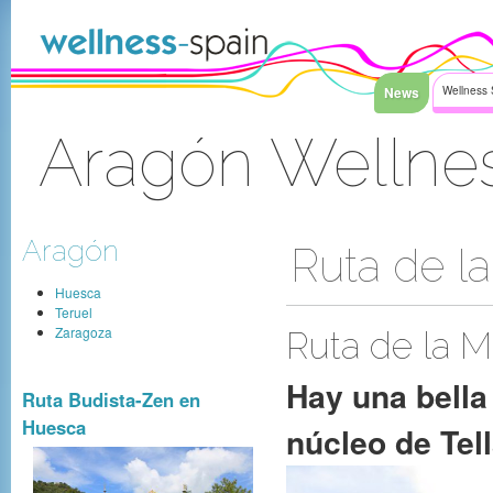
Faixa clara ao índice
News
Wellness 
Aragón Wellne
Sinal Dentro
Aragón
Ruta de la
Huesca
Teruel
Zaragoza
Ruta de la M
Hay una bella 
Ruta Budista-Zen en
Huesca
núcleo de Tell