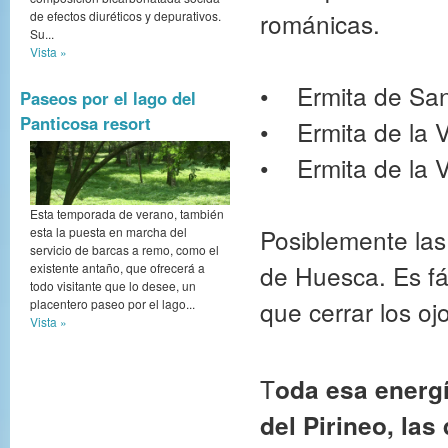
románicas.
de efectos diuréticos y depurativos.
Su...
Vista »
• Ermita de San 
Paseos por el lago del
Panticosa resort
• Ermita de la Vi
• Ermita de la Vi
Esta temporada de verano, también
Posiblemente las 
esta la puesta en marcha del
servicio de barcas a remo, como el
de Huesca. Es fác
existente antaño, que ofrecerá a
todo visitante que lo desee, un
que cerrar los ojo
placentero paseo por el lago...
Vista »
T
oda esa energ
del Pirineo, las