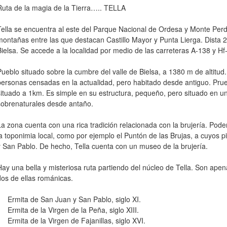
Ruta de la magia de la Tierra….. TELLA
Tella se encuentra al este del Parque Nacional de Ordesa y Monte Pe
montañas entre las que destacan Castillo Mayor y Punta Lierga. Dista 2
Bielsa. Se accede a la localidad por medio de las carreteras A-138 y H
Pueblo situado sobre la cumbre del valle de Bielsa, a 1380 m de altitu
personas censadas en la actualidad, pero habitado desde antiguo. Prue
situado a 1km. Es simple en su estructura, pequeño, pero situado en u
sobrenaturales desde antaño.
La zona cuenta con una rica tradición relacionada con la brujería. Pod
la toponimia local, como por ejemplo el Puntón de las Brujas, a cuyos p
y San Pablo. De hecho, Tella cuenta con un museo de la brujería.
Hay una bella y misteriosa ruta partiendo del núcleo de Tella. Son apen
dos de ellas románicas.
• Ermita de San Juan y San Pablo, siglo XI.
• Ermita de la Virgen de la Peña, siglo XIII.
• Ermita de la Virgen de Fajanillas, siglo XVI.