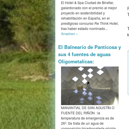
El Hotel & Spa Ciudad de Binéfar,
galardonado con el premio al mejor
proyecto en sostenibilidad y
T
rehabilitación en España, en el
prestigioso concurso Re Think Hotel,
tras haber estado nominado...
Ansehen »
El Balneario de Panticosa y
sus 4 fuentes de aguas
Oligometalicas:
MANANTIAL DE SAN AGUSTÍN O
FUENTE DEL RIÑÓN : la
temperatura de emergencia es de
26º. Se trata de un agua de
composición bicarbonatada sócida