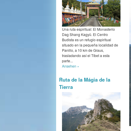
Una ruta espiritual: El Monasterio
Dag Shang Kagyü. El Centro
Budista es un refugio espiritual
situado en la pequeña localidad de
Panillo, a 10 km de Graus,
trasladando así el Tíbet a esta
parte...
Ansehen »
Ruta de la Mágia de la
Tierra