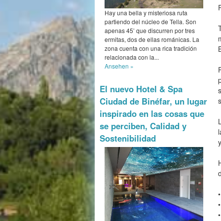
Hay una bella y misteriosa ruta
partiendo del núcleo de Tella. Son
apenas 45’ que discurren por tres
ermitas, dos de ellas románicas. La
zona cuenta con una rica tradición
relacionada con la...
Ansehen »
El nuevo Hotel & Spa
Ciudad de Binéfar, un lugar
inspirado en las cosas que
se perciben, Calidad y
Sostenibilidad