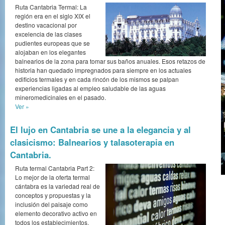
Ruta Cantabria Termal: La
región era en el siglo XIX el
destino vacacional por
excelencia de las clases
pudientes europeas que se
alojaban en los elegantes
balnearios de la zona para tomar sus baños anuales. Esos retazos de
historia han quedado impregnados para siempre en los actuales
edificios termales y en cada rincón de los mismos se palpan
experiencias ligadas al empleo saludable de las aguas
mineromedicinales en el pasado.
Ver »
El lujo en Cantabria se une a la elegancia y al
clasicismo: Balnearios y talasoterapia en
Cantabria.
Ruta termal Cantabria Part 2:
Lo mejor de la oferta termal
cántabra es la variedad real de
conceptos y propuestas y la
inclusión del paisaje como
elemento decorativo activo en
todos los establecimientos.