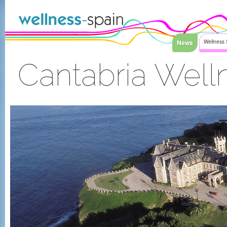
Saltar al contenido
News
Wellness 
Cantabria Wel
Acceder