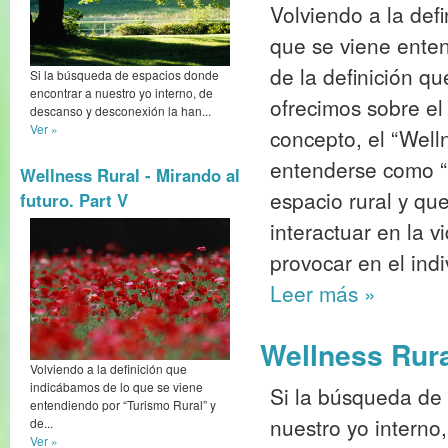
Volviendo a la def
que se viene enten
de la definición q
Si la búsqueda de espacios donde
encontrar a nuestro yo interno, de
ofrecimos sobre 
descanso y desconexión la han...
Ver »
concepto, el “Well
entenderse como “a
Wellness Rural - Mirando al
espacio rural y que
futuro. Part V
interactuar en la 
provocar en el ind
Leer más
»
Wellness Rura
Volviendo a la definición que
indicábamos de lo que se viene
Si la búsqueda de
entendiendo por “Turismo Rural” y
nuestro yo interno
de...
Ver »