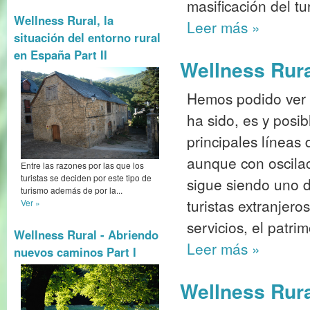
masificación del tu
Wellness Rural, la
Leer más
»
situación del entorno rural
en España Part II
Wellness Rura
Hemos podido ver c
ha sido, es y posi
principales líneas 
aunque con oscil
Entre las razones por las que los
turistas se deciden por este tipo de
sigue siendo uno de
turismo además de por la...
turistas extranjero
Ver »
servicios, el patrim
Wellness Rural - Abriendo
Leer más
»
nuevos caminos Part I
Wellness Rural