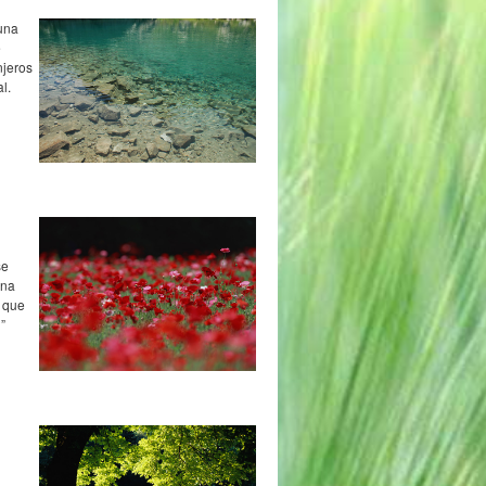
 una
e
njeros
l.
se
una
a que
”