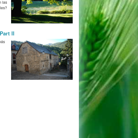
n las
les?
Part II
más