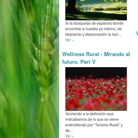
Si la búsqueda de espacios donde
encontrar a nuestro yo interno, de
descanso y desconexión la han...
Ver »
Wellness Rural - Mirando al
futuro. Part V
Volviendo a la definición que
indicábamos de lo que se viene
entendiendo por “Turismo Rural” y
de...
Ver »