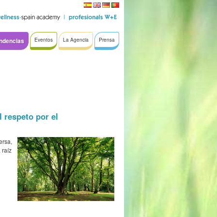
ndencias
Eventos
La Agencia
Prensa
 respeto por el
ersa,
 raíz