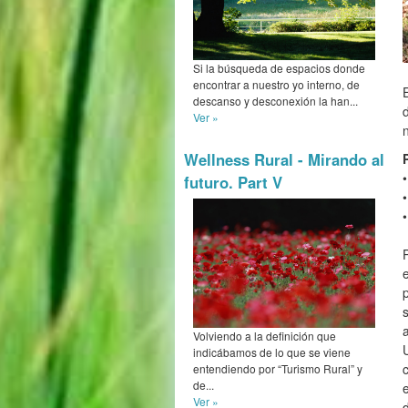
Si la búsqueda de espacios donde
encontrar a nuestro yo interno, de
descanso y desconexión la han...
Ver »
Wellness Rural - Mirando al
futuro. Part V
Volviendo a la definición que
indicábamos de lo que se viene
entendiendo por “Turismo Rural” y
de...
Ver »