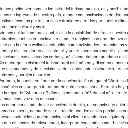
Hemos podido ver cómo la industria del turismo ha sido, es y posibleme
líneas de ingresos de nuestro país, aunque con oscilaciones de deman
estinos favoritos por los turistas extranjeros atraídos por nuestro clima,
atrimonio cultural y social.
Además del turismo tradicional, existe la posibilidad de ofrecer nuestro
naturales, pueblos en enclaves realmente mágicos, con gran riqueza cu
junto con la oferta wellness entendida como actividades, tratamientos y s
mente y el alma, darían al cliente mil y una razones para seguir eligi
vacaciones, sus escapadas cortas y prácticamente para quedarse a vivi
Sin embargo, la visión del turismo rural está aún muy dispersa a pesar
que disponemos, y de la existencia de clientes potencialmente interesad
entornos y parajes naturales.
Por tanto, la puesta en firme por la concienciación de que el "Wellness
económica con un gran futuro por delante es necesaria. Para ello hay q
de la regla de "24 horas x 7 días a la semana x 365 días al año", frent
se hace cada vez más necesaria.
Los empresarios han de ser conscientes de ello, un negocio que quiera
tomado en serio, no puede ser el fruto de una dedicación parcial, es ne
nuevos contenidos que den opciones al cliente a venir en cualquier ép
de que es necesario reinventarse, incorporar conceptos como "holístico