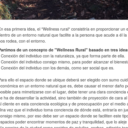
En esa primera idea, el "Wellness rural" consistiría en proporcionar un 
dentro de un entorno natural que facilite a la persona que acude a él l
nos rodea, con el entorno.
Partimos de un concepto de "Wellness Rural" basado en tres id
• Conexión del individuo con la naturaleza, ya que forma parte de ella.
• Conexión del individuo consigo mismo, para poder alcanzar el bienest
• Conexión del individuo con los demás, como ser social que es.
Para ello el espacio donde se ubique deberá ser elegido con sumo cui
económica en un entorno natural que es, debe causar el menor daño po
posible para mimetizarse con el lugar, debe tener una clara conciencia
se ha de desarrollar la actividad, sino también de proyección de cara 
al cliente en esta conciencia ecológica y de preocupación por el medio 
Una vez que el individuo toma conciencia de dónde está, entraría en ju
consigo mismo, por eso debe ser un espacio donde se faciliten este tipo
espacios poder encontrar momentos de paz y tranquilidad, que lo aleje 
día propios de la ciudad como sonidos de móviles, coches, adicción tecnol