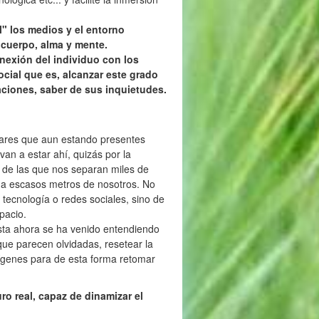
al" los medios y el entorno
 cuerpo, alma y mente.
onexión del individuo con los
ocial que es, alcanzar este grado
vaciones, saber de sus inquietudes.
iliares que aun estando presentes
van a estar ahí, quizás por la
s de las que nos separan miles de
n a escasos metros de nosotros. No
 tecnología o redes sociales, sino de
pacio.
sta ahora se ha venido entendiendo
s que parecen olvidadas, resetear la
orígenes para de esta forma retomar
ro real, capaz de dinamizar el