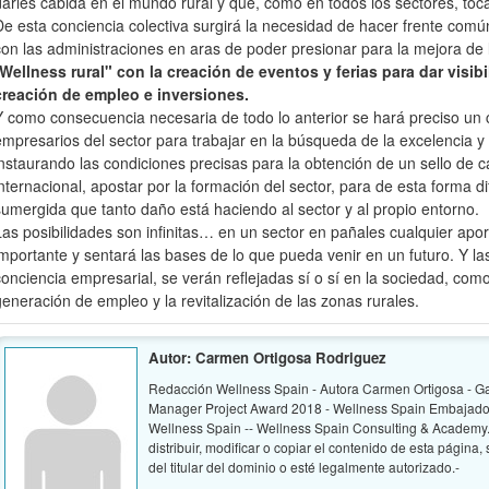
darles cabida en el mundo rural y que, como en todos los sectores, tocar
De esta conciencia colectiva surgirá la necesidad de hacer frente común
con las administraciones en aras de poder presionar para la mejora de 
Wellness rural" con la creación de eventos y ferias para dar visibil
creación de empleo e inversiones.
Y como consecuencia necesaria de todo lo anterior se hará preciso un 
empresarios del sector para trabajar en la búsqueda de la excelencia y l
instaurando las condiciones precisas para la obtención de un sello de 
internacional, apostar por la formación del sector, para de esta forma di
sumergida que tanto daño está haciendo al sector y al propio entorno.
Las posibilidades son infinitas… en un sector en pañales cualquier apo
importante y sentará las bases de lo que pueda venir en un futuro. Y 
conciencia empresarial, se verán reflejadas sí o sí en la sociedad, co
generación de empleo y la revitalización de las zonas rurales.
Autor: Carmen Ortigosa Rodriguez
Redacción Wellness Spain - Autora Carmen Ortigosa - G
Manager Project Award 2018 - Wellness Spain Embajador
Wellness Spain -- Wellness Spain Consulting & Academy. -
distribuir, modificar o copiar el contenido de esta página
del titular del dominio o esté legalmente autorizado.-