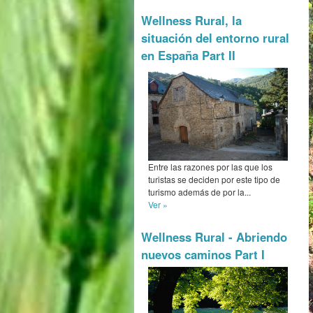
Wellness Rural, la
situación del entorno rural
en España Part II
Entre las razones por las que los
turistas se deciden por este tipo de
turismo además de por la...
Ver »
Wellness Rural - Abriendo
nuevos caminos Part I