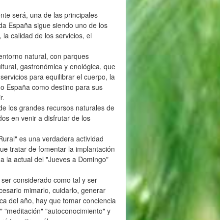
nte será, una de las principales
da España sigue siendo uno de los
 la calidad de los servicios, el
 entorno natural, con parques
ltural, gastronómica y enológica, que
ervicios para equilibrar el cuerpo, la
endo España como destino para sus
r.
 de los grandes recursos naturales de
os en venir a disfrutar de los
 Rural" es una verdadera actividad
ue tratar de fomentar la implantación
e a la actual del "Jueves a Domingo"
 ser considerado como tal y ser
cesario mimarlo, cuidarlo, generar
oca del año, hay que tomar conciencia
" "meditación" "autoconocimiento" y