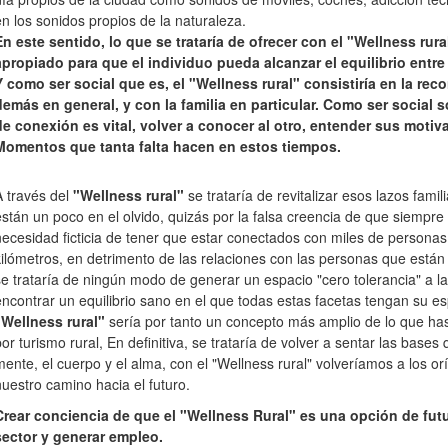
en los sonidos propios de la naturaleza.
En este sentido, lo que se trataría de ofrecer con el "Wellness rur
apropiado para que el individuo pueda alcanzar el equilibrio entre
Y como ser social que es, el "Wellness rural" consistiría en la rec
demás en general, y con la familia en particular. Como ser social s
de conexión es vital, volver a conocer al otro, entender sus moti
Momentos que tanta falta hacen en estos tiempos.
A través del
"Wellness rural"
se trataría de revitalizar esos lazos fam
están un poco en el olvido, quizás por la falsa creencia de que siempre 
necesidad ficticia de tener que estar conectados con miles de persona
kilómetros, en detrimento de las relaciones con las personas que está
se trataría de ningún modo de generar un espacio "cero tolerancia" a la
encontrar un equilibrio sano en el que todas estas facetas tengan su es
"Wellness rural"
sería por tanto un concepto más amplio de lo que ha
por turismo rural, En definitiva, se trataría de volver a sentar las base
mente, el cuerpo y el alma, con el "Wellness rural" volveríamos a los 
nuestro camino hacia el futuro.
Crear conciencia de que el "Wellness Rural" es una opción de futu
sector y generar empleo.