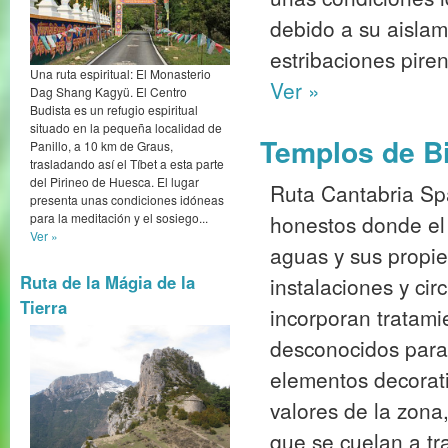
debido a su aislam
estribaciones pire
Una ruta espiritual: El Monasterio
Ver »
Dag Shang Kagyü. El Centro
Budista es un refugio espiritual
situado en la pequeña localidad de
Templos de Bi
Panillo, a 10 km de Graus,
trasladando así el Tíbet a esta parte
del Pirineo de Huesca. El lugar
Ruta Cantabria Spa
presenta unas condiciones idóneas
honestos donde el 
para la meditación y el sosiego...
Ver »
aguas y sus propi
Ruta de la Mágia de la
instalaciones y cir
Tierra
incorporan tratami
desconocidos para 
elementos decorati
valores de la zona
que se cuelan a tr