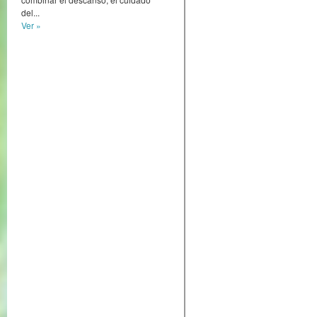
del...
Ver »