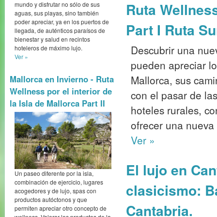
Ruta Wellness 
mundo y disfrutar no sólo de sus
aguas, sus playas, sino también
poder apreciar, ya en los puertos de
Part I Ruta Su
llegada, de auténticos paraísos de
bienestar y salud en recintos
Descubrir una nuev
hoteleros de máximo lujo.
Ver »
pueden apreciar l
Mallorca, sus cami
Mallorca en Invierno - Ruta
Wellness por el interior de
con el pasar de la
la Isla de Mallorca Part II
hoteles rurales, c
ofrecer una nueva 
Ver »
El lujo en Can
Un paseo diferente por la isla,
combinación de ejercicio, lugares
clasicismo: B
acogedores y de lujo, spas con
productos autóctonos y que
Cantabria.
permiten apreciar otro concepto de
wellness. Valorar los productos de la