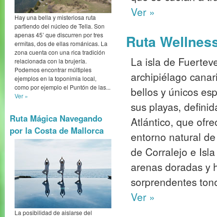
Ver »
Hay una bella y misteriosa ruta
partiendo del núcleo de Tella. Son
apenas 45’ que discurren por tres
Ruta Wellness
ermitas, dos de ellas románicas. La
zona cuenta con una rica tradición
La isla de Fuertev
relacionada con la brujería.
Podemos encontrar múltiples
archipiélago canar
ejemplos en la toponimia local,
como por ejemplo el Puntón de las...
bellos y únicos es
Ver »
sus playas, defini
Ruta Mágica Navegando
Atlántico, que ofr
por la Costa de Mallorca
entorno natural de
de Corralejo e Isl
arenas doradas y 
sorprendentes tono
Ver »
La posibilidad de aislarse del