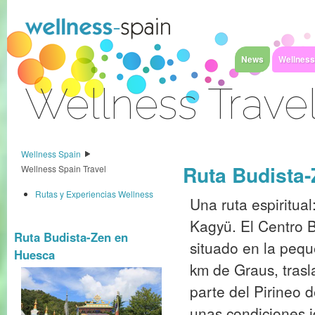
Saltar al contenido
News
Wellness
Wellness Trave
Acceder
Wellness Spain
Ruta Budista
Wellness Spain Travel
Rutas y Experiencias Wellness
Una ruta espiritua
Kagyü. El Centro B
Ruta Budista-Zen en
situado en la pequ
Huesca
km de Graus, trasl
parte del Pirineo 
unas condiciones i