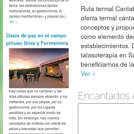
tierra, las edificaciones típicas
Ruta termal Cantab
mallorquinas, su gastronomía, el
oferta termal cánta
campo mediterráneo, y pasear por...
Ver »
conceptos y propue
como elemento deco
Oasis de paz en el campo
pitiuso Ibiza y Formentera
establecimientos. D
talasoterapia en S
beneficiarnos de la
Ver »
Hay cosas que no cambian y las
Encantados 
islas pitiusas siempre atraerán a los
visitantes, por sus playas, por su
gastronomía, por los lugares
perdidos y su especial modo de
vida. Sin embargo, hay nuevos
conceptos de hoteles con oferta de
salud y bienestar que permiten
combinar el descanso, el cuidado