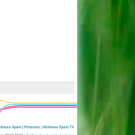
llness Spain
|
Pinterest
|
Wellness Spain TV