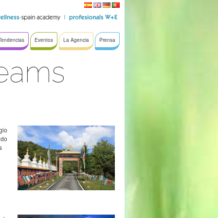
Tendencias
Eventos
La Agencia
Prensa
reams
gio
ndo
s