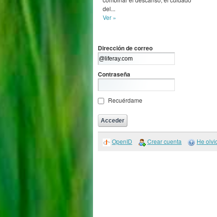
del...
Ver »
Dirección de correo
Contraseña
Recuérdame
OpenID
Crear cuenta
He olvi