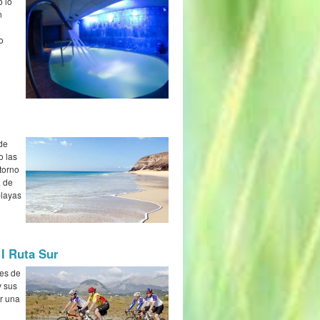
 lo
n
o
ede
o las
torno
a de
playas
 I Ruta Sur
les de
y sus
er una