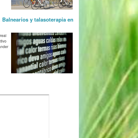
: Balnearios y talasoterapia en
real
tivo
ander