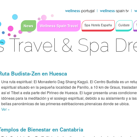
News
Wellness Spain Travel
Spa Hotels España
Cuídate
s Travel & Spa D
Ruta Budista-Zen en Huesca
Una ruta espiritual: El Monasterio Dag Shang Kagyü. El Centro Budista es un refu
espiritual situado en la pequeña localidad de Panillo, a 10 km de Graus, traslada
así el Tíbet a esta parte del Pirineo de Huesca. El lugar presenta unas condicione
idóneas para la meditación y el sosiego espiritual, debido a su aislamiento y a las
bellas panorámicas de las primeras estribaciones pirenaicas donde se ubica.
Ver »
Templos de Bienestar en Cantabria