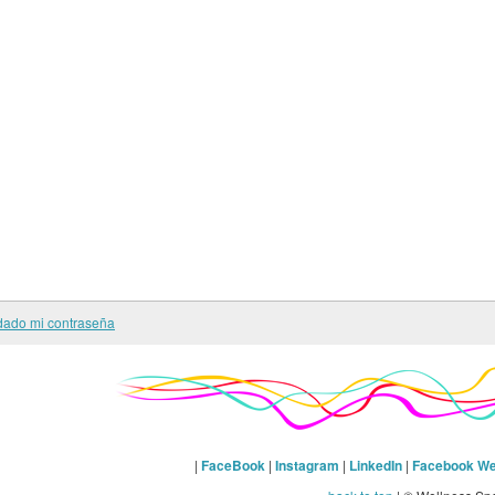
dado mi contraseña
|
FaceBook
|
Instagram
|
LinkedIn
|
Facebook We