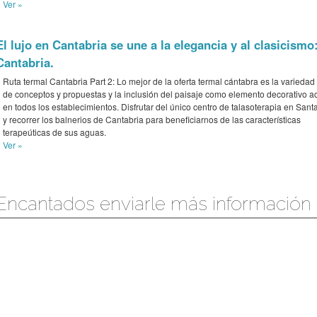
Ver »
El lujo en Cantabria se une a la elegancia y al clasicismo
Cantabria.
Ruta termal Cantabria Part 2: Lo mejor de la oferta termal cántabra es la variedad 
de conceptos y propuestas y la inclusión del paisaje como elemento decorativo ac
en todos los establecimientos. Disfrutar del único centro de talasoterapia en Sant
y recorrer los balnerios de Cantabria para beneficiarnos de las características
terapeúticas de sus aguas.
Ver »
Encantados enviarle más información