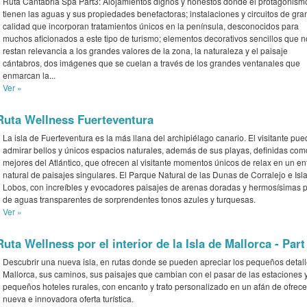
Ruta Cantabria Spa Part3: Alojamientos dignos y honestos donde el protagonismo
tienen las aguas y sus propiedades benefactoras; instalaciones y circuitos de gra
calidad que incorporan tratamientos únicos en la península, desconocidos para
muchos aficionados a este tipo de turismo; elementos decorativos sencillos que n
restan relevancia a los grandes valores de la zona, la naturaleza y el paisaje
cántabros, dos imágenes que se cuelan a través de los grandes ventanales que
enmarcan la...
Ver »
Ruta Wellness Fuerteventura
La isla de Fuerteventura es la más llana del archipiélago canario. El visitante pu
admirar bellos y únicos espacios naturales, además de sus playas, definidas com
mejores del Atlántico, que ofrecen al visitante momentos únicos de relax en un en
natural de paisajes singulares. El Parque Natural de las Dunas de Corralejo e Isl
Lobos, con increíbles y evocadores paisajes de arenas doradas y hermosísimas 
de aguas transparentes de sorprendentes tonos azules y turquesas.
Ver »
Ruta Wellness por el interior de la Isla de Mallorca - Part
Descubrir una nueva isla, en rutas donde se pueden apreciar los pequeños detal
Mallorca, sus caminos, sus paisajes que cambian con el pasar de las estaciones 
pequeños hoteles rurales, con encanto y trato personalizado en un afán de ofrec
nueva e innovadora oferta turística.