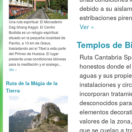
debido a su aislam
estribaciones pire
Una ruta espiritual: El Monasterio
Ver »
Dag Shang Kagyü. El Centro
Budista es un refugio espiritual
situado en la pequeña localidad de
Templos de Bi
Panillo, a 10 km de Graus,
trasladando así el Tíbet a esta parte
del Pirineo de Huesca. El lugar
Ruta Cantabria Spa
presenta unas condiciones idóneas
honestos donde el 
para la meditación y el sosiego...
Ver »
aguas y sus propi
Ruta de la Mágia de la
instalaciones y cir
Tierra
incorporan tratami
desconocidos para 
elementos decorati
valores de la zona
que se cuelan a tr