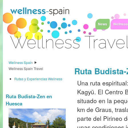
Saltar al contenido
News
Wellness
Wellness Trave
Acceder
Wellness Spain
Ruta Budista
Wellness Spain Travel
Rutas y Experiencias Wellness
Una ruta espiritua
Kagyü. El Centro B
Ruta Budista-Zen en
situado en la pequ
Huesca
km de Graus, trasl
parte del Pirineo 
unas condiciones i