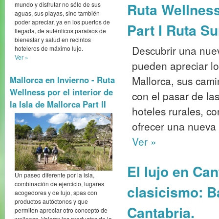
Ruta Wellness 
mundo y disfrutar no sólo de sus
aguas, sus playas, sino también
poder apreciar, ya en los puertos de
Part I Ruta Su
llegada, de auténticos paraísos de
bienestar y salud en recintos
Descubrir una nuev
hoteleros de máximo lujo.
Ver »
pueden apreciar l
Mallorca, sus cami
Mallorca en Invierno - Ruta
Wellness por el interior de
con el pasar de la
la Isla de Mallorca Part II
hoteles rurales, c
ofrecer una nueva 
Ver »
El lujo en Can
Un paseo diferente por la isla,
combinación de ejercicio, lugares
clasicismo: B
acogedores y de lujo, spas con
productos autóctonos y que
Cantabria.
permiten apreciar otro concepto de
wellness. Valorar los productos de la