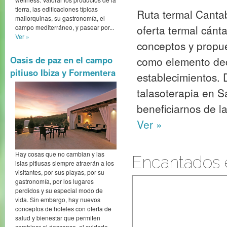
tierra, las edificaciones típicas
Ruta termal Cantab
mallorquinas, su gastronomía, el
oferta termal cánta
campo mediterráneo, y pasear por...
Ver »
conceptos y propue
como elemento deco
Oasis de paz en el campo
pitiuso Ibiza y Formentera
establecimientos. D
talasoterapia en S
beneficiarnos de la
Ver »
Hay cosas que no cambian y las
Encantados 
islas pitiusas siempre atraerán a los
visitantes, por sus playas, por su
gastronomía, por los lugares
perdidos y su especial modo de
vida. Sin embargo, hay nuevos
conceptos de hoteles con oferta de
salud y bienestar que permiten
combinar el descanso, el cuidado