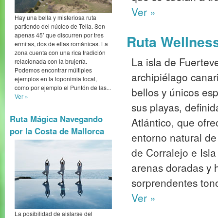
Ver »
Hay una bella y misteriosa ruta
partiendo del núcleo de Tella. Son
apenas 45’ que discurren por tres
Ruta Wellness
ermitas, dos de ellas románicas. La
zona cuenta con una rica tradición
La isla de Fuertev
relacionada con la brujería.
Podemos encontrar múltiples
archipiélago canar
ejemplos en la toponimia local,
como por ejemplo el Puntón de las...
bellos y únicos es
Ver »
sus playas, defini
Ruta Mágica Navegando
Atlántico, que ofr
por la Costa de Mallorca
entorno natural de
de Corralejo e Isl
arenas doradas y 
sorprendentes tono
Ver »
La posibilidad de aislarse del