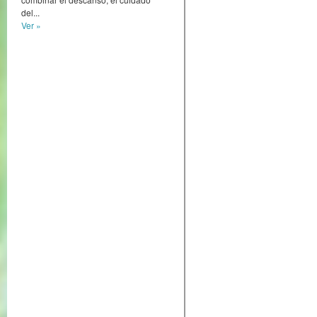
del...
Ver »