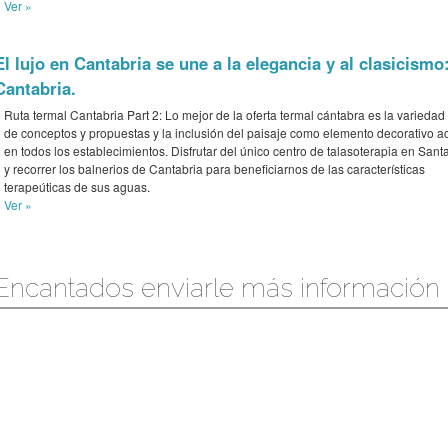
Ver »
El lujo en Cantabria se une a la elegancia y al clasicismo
Cantabria.
Ruta termal Cantabria Part 2: Lo mejor de la oferta termal cántabra es la variedad 
de conceptos y propuestas y la inclusión del paisaje como elemento decorativo ac
en todos los establecimientos. Disfrutar del único centro de talasoterapia en Sant
y recorrer los balnerios de Cantabria para beneficiarnos de las características
terapeúticas de sus aguas.
Ver »
Encantados enviarle más información