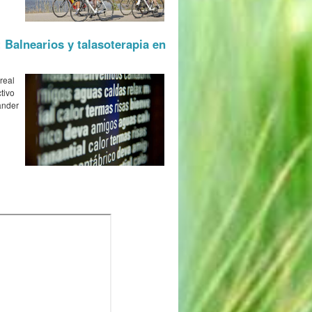
: Balnearios y talasoterapia en
real
tivo
ander