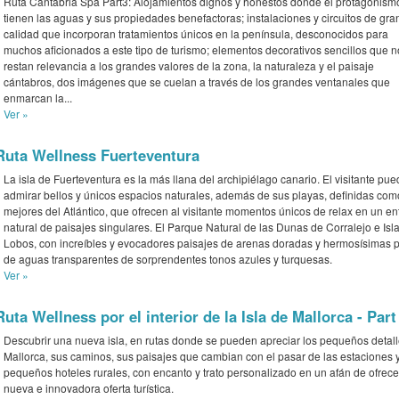
Ruta Cantabria Spa Part3: Alojamientos dignos y honestos donde el protagonismo
tienen las aguas y sus propiedades benefactoras; instalaciones y circuitos de gra
calidad que incorporan tratamientos únicos en la península, desconocidos para
muchos aficionados a este tipo de turismo; elementos decorativos sencillos que n
restan relevancia a los grandes valores de la zona, la naturaleza y el paisaje
cántabros, dos imágenes que se cuelan a través de los grandes ventanales que
enmarcan la...
Ver »
Ruta Wellness Fuerteventura
La isla de Fuerteventura es la más llana del archipiélago canario. El visitante pu
admirar bellos y únicos espacios naturales, además de sus playas, definidas com
mejores del Atlántico, que ofrecen al visitante momentos únicos de relax en un en
natural de paisajes singulares. El Parque Natural de las Dunas de Corralejo e Isl
Lobos, con increíbles y evocadores paisajes de arenas doradas y hermosísimas 
de aguas transparentes de sorprendentes tonos azules y turquesas.
Ver »
Ruta Wellness por el interior de la Isla de Mallorca - Part
Descubrir una nueva isla, en rutas donde se pueden apreciar los pequeños detal
Mallorca, sus caminos, sus paisajes que cambian con el pasar de las estaciones 
pequeños hoteles rurales, con encanto y trato personalizado en un afán de ofrec
nueva e innovadora oferta turística.