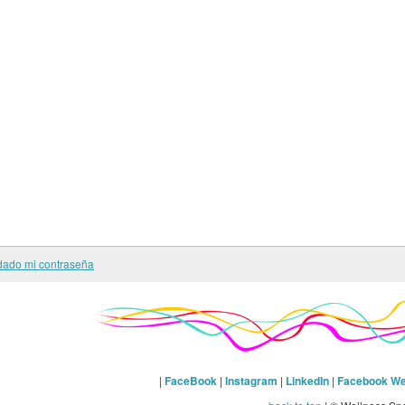
dado mi contraseña
|
FaceBook
|
Instagram
|
LinkedIn
|
Facebook We