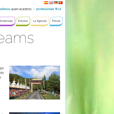
Tendencias
Eventos
La Agencia
Prensa
reams
gio
ndo
s