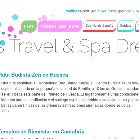
News
Wellness Spain Travel
Spa Hotels España
Cuídate
s Travel & Spa D
Ruta Budista-Zen en Huesca
Una ruta espiritual: El Monasterio Dag Shang Kagyü. El Centro Budista es un refu
espiritual situado en la pequeña localidad de Panillo, a 10 km de Graus, traslada
así el Tíbet a esta parte del Pirineo de Huesca. El lugar presenta unas condicione
idóneas para la meditación y el sosiego espiritual, debido a su aislamiento y a las
bellas panorámicas de las primeras estribaciones pirenaicas donde se ubica.
Ver »
Templos de Bienestar en Cantabria