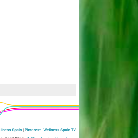
llness Spain
|
Pinterest
|
Wellness Spain TV