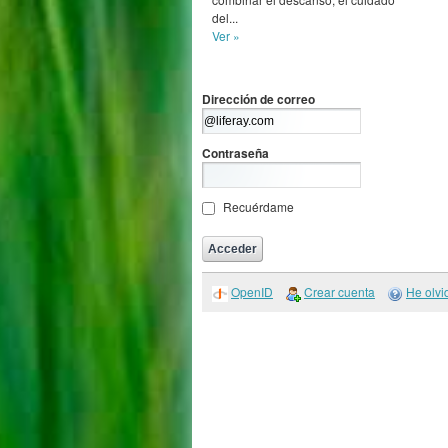
del...
Ver »
Dirección de correo
Contraseña
Recuérdame
OpenID
Crear cuenta
He olvi