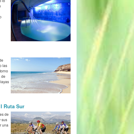
 lo
n
o
ede
o las
torno
a de
playas
 I Ruta Sur
les de
y sus
er una