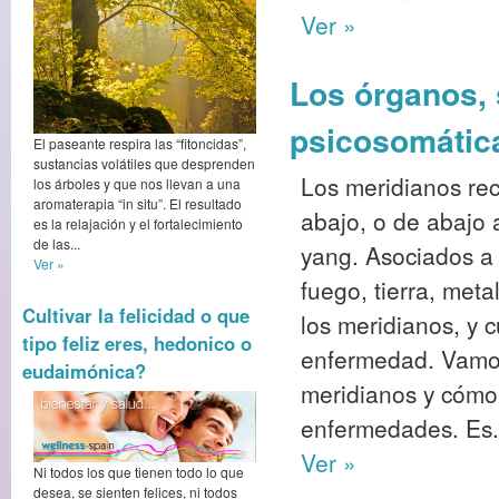
Ver »
Los órganos, 
psicosomátic
El paseante respira las “fitoncidas”,
sustancias volátiles que desprenden
Los meridianos rec
los árboles y que nos llevan a una
aromaterapia “in situ”. El resultado
abajo, o de abajo a
es la relajación y el fortalecimiento
de las...
yang. Asociados a
Ver »
fuego, tierra, meta
Cultivar la felicidad o que
los meridianos, y 
tipo feliz eres, hedonico o
enfermedad. Vamos 
eudaimónica?
meridianos y cómo 
enfermedades. Es.
Ver »
Ni todos los que tienen todo lo que
desea, se sienten felices, ni todos