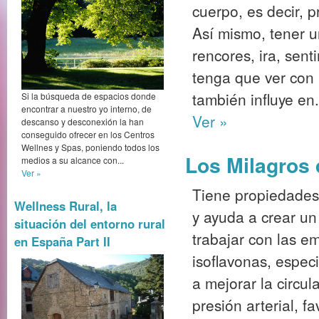
cuerpo, es decir, 
Así mismo, tener 
rencores, ira, sen
tenga que ver con 
también influye en.
Si la búsqueda de espacios donde
encontrar a nuestro yo interno, de
Ver »
descanso y desconexión la han
conseguido ofrecer en los Centros
Wellnes y Spas, poniendo todos los
Los Milagros
medios a su alcance con...
Ver »
Tiene propiedades 
Wellness Rural, la
y ayuda a crear un
situación del entorno rural
trabajar con las e
en España Part II
isoflavonas, espec
a mejorar la circu
presión arterial, f