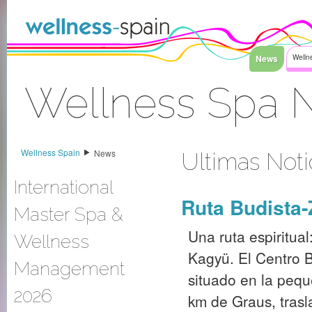
Saltar al contenido
News
Welln
Wellness Spa 
Acceder
Wellness Spain
News
Ultimas Noti
International
Ruta Budista
Master Spa &
Una ruta espiritua
Wellness
Kagyü. El Centro B
Management
situado en la pequ
2026
km de Graus, trasl