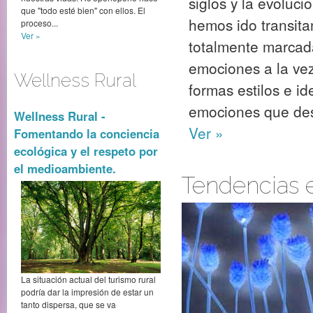
siglos y la evoluc
que "todo esté bien" con ellos. El
hemos ido transita
proceso...
Ver »
totalmente marcada
emociones a la vez
Wellness Rural
formas estilos e i
emociones que des
Wellness Rural -
Ver »
Fomentando la conciencia
ecológica y el respeto por
el medioambiente.
Tendencias 
La situación actual del turismo rural
podría dar la impresión de estar un
tanto dispersa, que se va