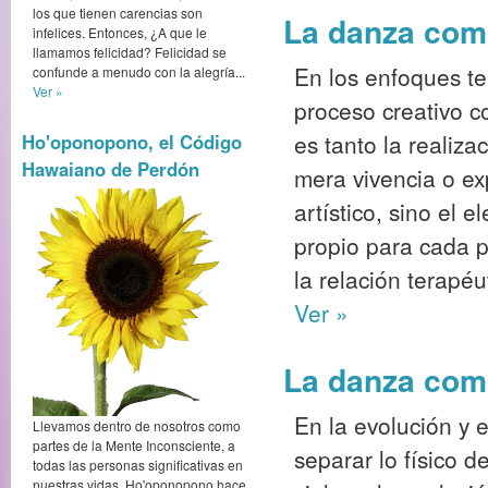
los que tienen carencias son
La danza como
infelices. Entonces, ¿A que le
llamamos felicidad? Felicidad se
En los enfoques te
confunde a menudo con la alegría...
Ver »
proceso creativo c
es tanto la realiza
Ho'oponopono, el Código
Hawaiano de Perdón
mera vivencia o ex
artístico, sino el 
propio para cada p
la relación terapéu
Ver »
La danza como
En la evolución y e
Llevamos dentro de nosotros como
partes de la Mente Inconsciente, a
separar lo físico d
todas las personas significativas en
nuestras vidas. Ho'oponopono hace