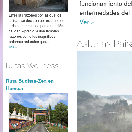
funcionamiento del
enfermedades del s
Entre las razones por las que los
Ver »
turistas se deciden por este tipo de
turismo además de por la relación
calidad – precio, están también
razones como los magníficos
Asturias Pais
entornos naturales que...
Ver »
Rutas Wellness
Ruta Budista-Zen en
Huesca