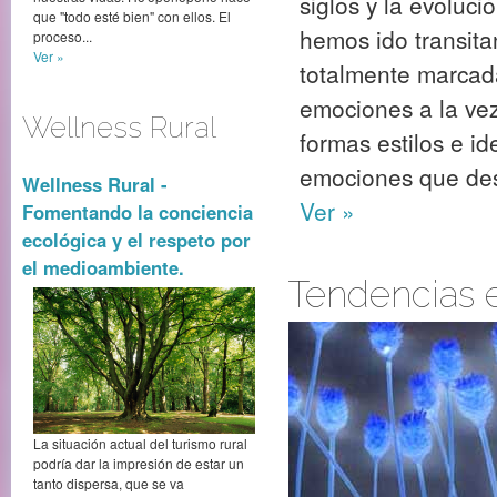
siglos y la evoluc
que "todo esté bien" con ellos. El
hemos ido transita
proceso...
Ver »
totalmente marcada
emociones a la vez
Wellness Rural
formas estilos e i
emociones que des
Wellness Rural -
Ver »
Fomentando la conciencia
ecológica y el respeto por
el medioambiente.
Tendencias 
La situación actual del turismo rural
podría dar la impresión de estar un
tanto dispersa, que se va