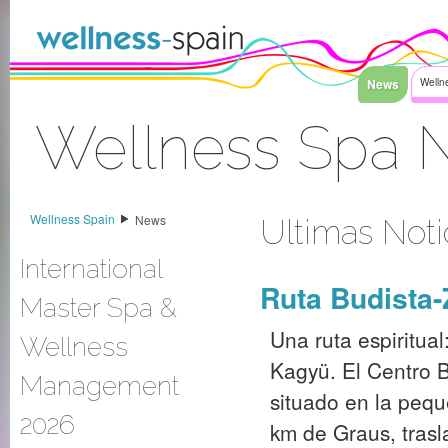
Saltar al contenido
News
Welln
Wellness Spa 
Acceder
Wellness Spain
News
Ultimas Noti
International
Ruta Budista
Master Spa &
Una ruta espiritua
Wellness
Kagyü. El Centro B
Management
situado en la pequ
2026
km de Graus, trasl