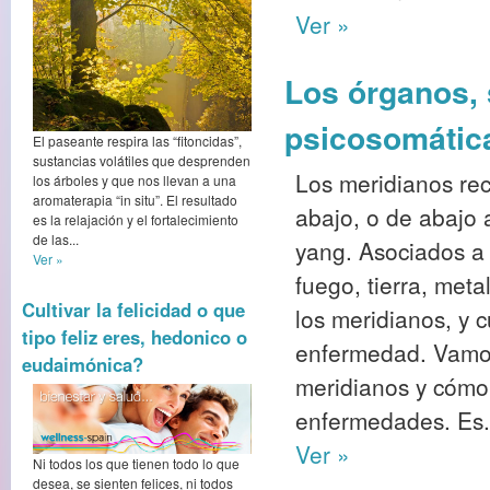
Ver »
Los órganos, 
psicosomátic
El paseante respira las “fitoncidas”,
sustancias volátiles que desprenden
Los meridianos rec
los árboles y que nos llevan a una
aromaterapia “in situ”. El resultado
abajo, o de abajo a
es la relajación y el fortalecimiento
de las...
yang. Asociados a
Ver »
fuego, tierra, meta
Cultivar la felicidad o que
los meridianos, y 
tipo feliz eres, hedonico o
enfermedad. Vamos 
eudaimónica?
meridianos y cómo 
enfermedades. Es.
Ver »
Ni todos los que tienen todo lo que
desea, se sienten felices, ni todos