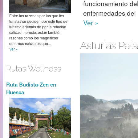
funcionamiento del
enfermedades del s
Entre las razones por las que los
Ver »
turistas se deciden por este tipo de
turismo además de por la relación
calidad – precio, están también
razones como los magníficos
Asturias Pais
entornos naturales que...
Ver »
Rutas Wellness
Ruta Budista-Zen en
Huesca