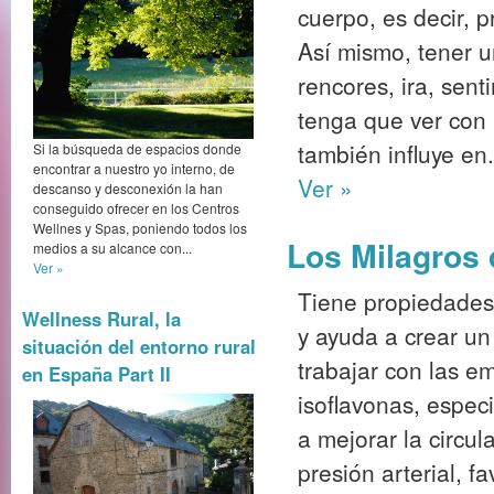
cuerpo, es decir, 
Así mismo, tener 
rencores, ira, sen
tenga que ver con 
también influye en.
Si la búsqueda de espacios donde
encontrar a nuestro yo interno, de
Ver »
descanso y desconexión la han
conseguido ofrecer en los Centros
Wellnes y Spas, poniendo todos los
Los Milagros
medios a su alcance con...
Ver »
Tiene propiedades 
Wellness Rural, la
y ayuda a crear un
situación del entorno rural
trabajar con las e
en España Part II
isoflavonas, espec
a mejorar la circu
presión arterial, f