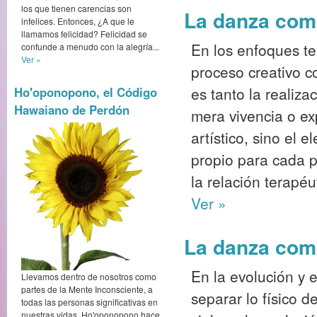
los que tienen carencias son
La danza como
infelices. Entonces, ¿A que le
llamamos felicidad? Felicidad se
En los enfoques te
confunde a menudo con la alegría...
Ver »
proceso creativo c
es tanto la realiza
Ho'oponopono, el Código
Hawaiano de Perdón
mera vivencia o ex
artístico, sino el 
propio para cada p
la relación terapéu
Ver »
La danza como
En la evolución y e
Llevamos dentro de nosotros como
partes de la Mente Inconsciente, a
separar lo físico d
todas las personas significativas en
nuestras vidas. Ho'oponopono hace