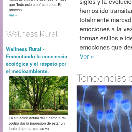
siglos y la evoluc
que "todo esté bien" con ellos. El
hemos ido transita
proceso...
Ver »
totalmente marcada
emociones a la vez
Wellness Rural
formas estilos e i
emociones que des
Wellness Rural -
Ver »
Fomentando la conciencia
ecológica y el respeto por
el medioambiente.
Tendencias 
La situación actual del turismo rural
podría dar la impresión de estar un
tanto dispersa, que se va