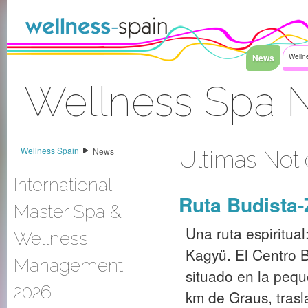
Saltar al contenido
News
Welln
Wellness Spa 
Acceder
Wellness Spain
News
Ultimas Noti
International
Ruta Budista
Master Spa &
Una ruta espiritua
Wellness
Kagyü. El Centro B
Management
situado en la pequ
2026
km de Graus, trasl