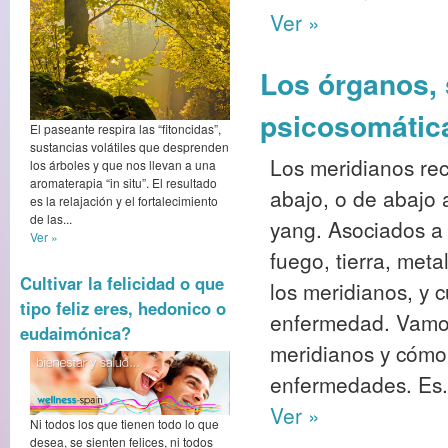
Ver »
Los órganos, 
psicosomátic
El paseante respira las “fitoncidas”,
sustancias volátiles que desprenden
Los meridianos rec
los árboles y que nos llevan a una
aromaterapia “in situ”. El resultado
abajo, o de abajo a
es la relajación y el fortalecimiento
de las...
yang. Asociados a
Ver »
fuego, tierra, meta
Cultivar la felicidad o que
los meridianos, y 
tipo feliz eres, hedonico o
enfermedad. Vamos 
eudaimónica?
meridianos y cómo 
enfermedades. Es.
Ver »
Ni todos los que tienen todo lo que
desea, se sienten felices, ni todos