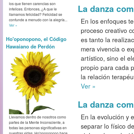
los que tienen carencias son
La danza como
infelices. Entonces, ¿A que le
llamamos felicidad? Felicidad se
En los enfoques te
confunde a menudo con la alegría...
Ver »
proceso creativo c
es tanto la realiza
Ho'oponopono, el Código
Hawaiano de Perdón
mera vivencia o ex
artístico, sino el 
propio para cada p
la relación terapéu
Ver »
La danza como
En la evolución y e
Llevamos dentro de nosotros como
partes de la Mente Inconsciente, a
separar lo físico d
todas las personas significativas en
nuestras vidas. Ho'oponopono hace