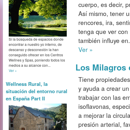
cuerpo, es decir, 
Así mismo, tener 
rencores, ira, sen
tenga que ver con 
también influye en.
Si la búsqueda de espacios donde
encontrar a nuestro yo interno, de
Ver »
descanso y desconexión la han
conseguido ofrecer en los Centros
Wellnes y Spas, poniendo todos los
Los Milagros
medios a su alcance con...
Ver »
Tiene propiedades 
Wellness Rural, la
y ayuda a crear un
situación del entorno rural
trabajar con las e
en España Part II
isoflavonas, espec
a mejorar la circu
presión arterial, f