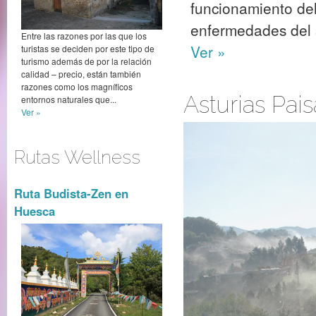
funcionamiento del
enfermedades del s
Entre las razones por las que los
Ver »
turistas se deciden por este tipo de
turismo además de por la relación
calidad – precio, están también
razones como los magníficos
Asturias Pais
entornos naturales que...
Ver »
Rutas Wellness
Ruta Budista-Zen en
Huesca