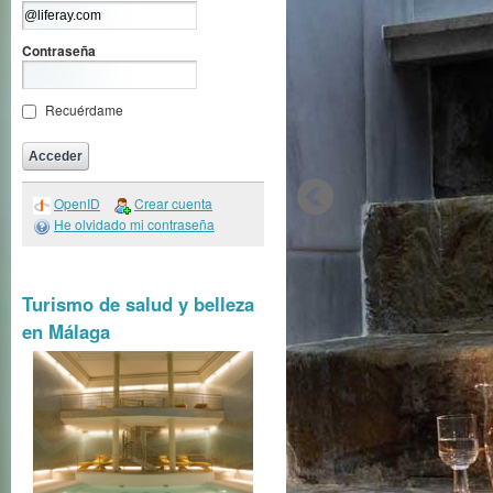
Contraseña
Recuérdame
OpenID
Crear cuenta
He olvidado mi contraseña
Turismo de salud y belleza
en Málaga