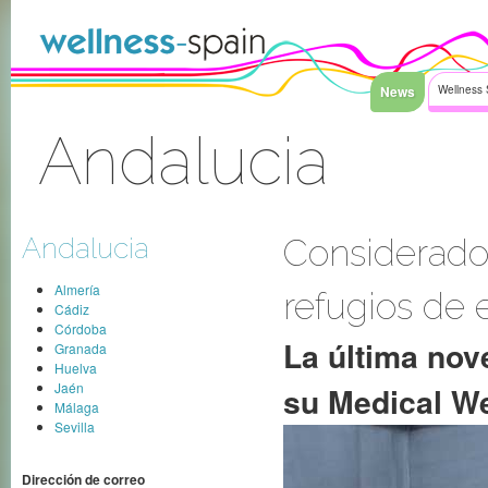
Saltar al contenido
News
Wellness 
Andalucia
Acceder
Andalucia
Considerado
Almería
refugios de 
Cádiz
Córdoba
La última nov
Granada
Huelva
Jaén
su Medical We
Málaga
Sevilla
Dirección de correo