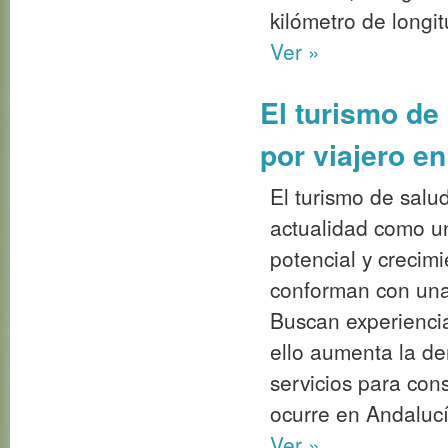
potencial y crecimi
conforman con una 
Buscan experiencia
ello aumenta la d
servicios para con
ocurre en Andalucí
Ver »
Ecolujo y sost
Bobadilla
El 'Barceló La Bob
'Spanish eco-charm
de un lado el lujo 
Ver »