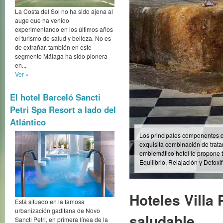
La Costa del Sol no ha sido ajena al
auge que ha venido
experimentando en los últimos años
El Hotel Villa Padierna Therm
el turismo de salud y belleza. No es
experiencias holísticas en Eur
de extrañar, también en este
segmento Málaga ha sido pionera
en...
Ver »
Hoteles Villa
El hotel Barceló Sancti
saludable
Las Thermas
Petri Spa Resort a lado del
Atlántico
Enclavados en ento
bienestar y de salu
gozarán de todas la
excelencia, donde la
las mejores atencio
Está situado en la famosa
urbanización gaditana de Novo
alma.
Sancti Petri, en primera línea de la