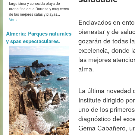
larguísima y conocida playa de
arena fina de la Barrosa y muy cerca
de las mejores calas y playas...
La última novedad d
Ver »
Institute dirigido p
Almería: Parques naturales
uno de los primeros
y spas espectaculares.
diagnóstico del exc
Gema Cabañero, una
especializada en He
en el Medical al des
cual, es capaz de a
del organismo.
La estilista Lorena 
que ofrecen estos 
cliente es el protag
unas instalaciones 