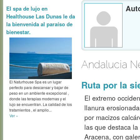
Ruta por la si
El spa de lujo en
Healthouse Las Dunas le da
El extremo occiden
la bienvenida al paraíso de
llanura erosionad
bienestar.
por macizos calcár
las que destaca la
Aracena, con galer
kilómetro de longit
Ver »
El Naturhouse Spa es un lugar
perfecto para descansar y bajar de
peso en un ambiente excepcional ,
El turismo de
donde las terapias modernas y el
lujo se encuentran. La calidad de los
por viajero e
tratamientos , el amplio...
Ver »
El turismo de salud
actualidad como u