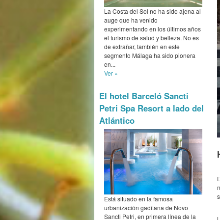
La Costa del Sol no ha sido ajena al
auge que ha venido
experimentando en los últimos años
el turismo de salud y belleza. No es
de extrañar, también en este
segmento Málaga ha sido pionera
E
en...
n
Ver »
s
El hotel Barceló Sancti
L
Petri Spa Resort a lado del
d
Atlántico
G
l
f
L
s
a
p
n
P
Está situado en la famosa
urbanización gaditana de Novo
Sancti Petri, en primera línea de la