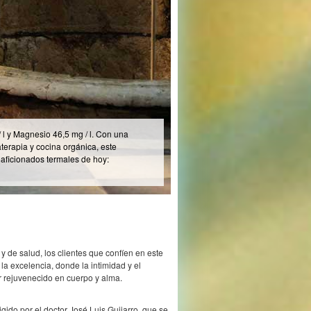
 de salud, los clientes que confíen en este
a excelencia, donde la intimidad y el
ir rejuvenecido en cuerpo y alma.
igido por el doctor José Luis Guijarro, que se
al diagnóstico del exceso de peso.
zada en Healthy Aging, también ejerce una
racias al cual, es capaz de analizar los
ecen estos hoteles al haber implantado un
 definitiva, unas instalaciones de lujo en un
 profesionales en áreas tan importantes como
erfecta combinación para la regeneración
tinguida clientela de los Hoteles Villa