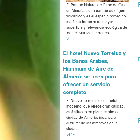
El Parque Natural de Cabo de Gata
en Almería es un parque de origen
volcánico y es el espacio protegido
marítimo-terrestre de mayor
superficie y relevancia ecológica de
todo el Mar Mediterráneo...
Ver »
El hotel Nuevo Torreluz y
los Baños Árabes,
Hammam de Aire de
Almería se unen para
ofrecer un servicio
completo.
El Nuevo Torreluz, es un hotel
moderno, que ofrece gran calidad,
está situado en pleno centro de la
ciudad de Almería, ideal para
disfrutar de los atractivos de la
ciudad.
Ver »