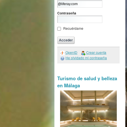
Contraseña
Recuérdame
OpenID
Crear cuenta
He olvidado mi contraseña
Turismo de salud y belleza
en Málaga