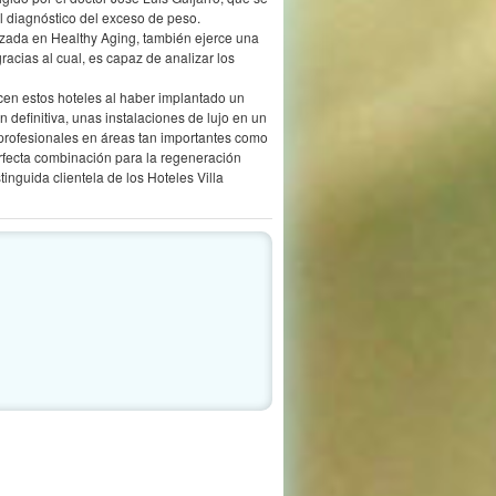
staca
metro
ro de
 & Spa