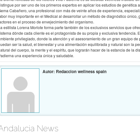
Andalucia News
Ruta por la sierra de Huelva
El extremo occidental de Sierra Morena es una llanura erosionada de suave
pendiente, quebrada por macizos calcáreos, algunos con grutas, entre las que de
la Gruta de las Maravillas de Aracena, con galerías visitables que superan el kiló
de longitud.
Ver »
De la paz del convento a la paz del spa
El Convento de Jesús, María y José, una edificación centenaria situada en el cent
la localidad serrana de Aracena (Huelva), se reformará para convertirse en hotel