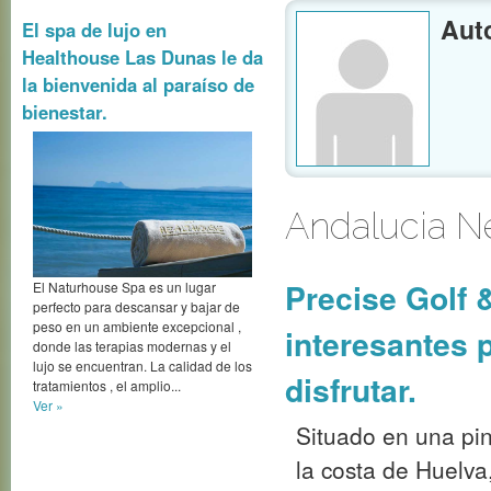
Precise Golf 
El spa de lujo en
Healthouse Las Dunas le da
interesantes 
la bienvenida al paraíso de
bienestar.
disfrutar.
Situado en una pin
la costa de Huelva,
Rompido es un refu
hora de los aeropu
El Naturhouse Spa es un lugar
Sevilla y Faro.
perfecto para descansar y bajar de
peso en un ambiente excepcional ,
Ver »
donde las terapias modernas y el
lujo se encuentran. La calidad de los
tratamientos , el amplio...
Spa Oleo Salu
Ver »
Una de las vistas m
enormes extension