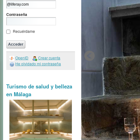
Contraseña
Recuérdame
OpenID
Crear cuenta
He olvidado mi contraseña
Turismo de salud y belleza
en Málaga