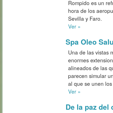
alineados de las qu
parecen simular un
al que se unen los
Ver »
De la paz del 
El Convento de Je
edificación centena
localidad serrana 
reformará para con
cuatro estrellas, c
habitaciones y ser
Ver »