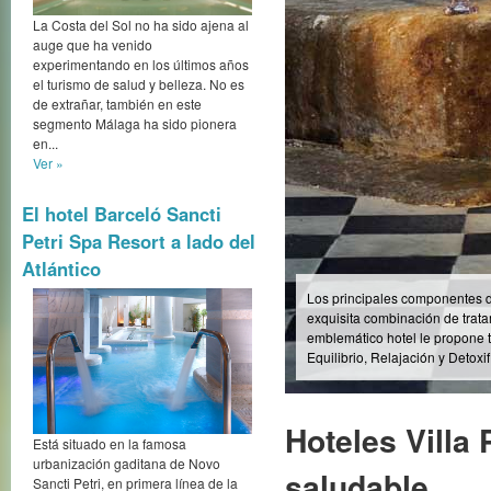
La Costa del Sol no ha sido ajena al
auge que ha venido
experimentando en los últimos años
El Hotel Villa Padierna Therm
el turismo de salud y belleza. No es
experiencias holísticas en Eur
de extrañar, también en este
segmento Málaga ha sido pionera
en...
Ver »
Hoteles Villa
El hotel Barceló Sancti
saludable
Las Thermas
Petri Spa Resort a lado del
Atlántico
Enclavados en ento
bienestar y de salu
gozarán de todas la
excelencia, donde la
las mejores atencio
Está situado en la famosa
urbanización gaditana de Novo
alma.
Sancti Petri, en primera línea de la