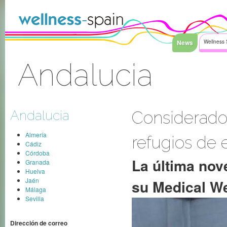
Saltar al contenido
News
Wellness 
Andalucia
Acceder
Andalucia
Considerado
Almería
refugios de 
Cádiz
Córdoba
La última nov
Granada
Huelva
Jaén
su Medical We
Málaga
Sevilla
Dirección de correo