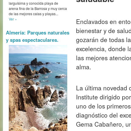
larguísima y conocida playa de
arena fina de la Barrosa y muy cerca
de las mejores calas y playas...
La última novedad d
Ver »
Institute dirigido p
Almería: Parques naturales
uno de los primeros
y spas espectaculares.
diagnóstico del exc
Gema Cabañero, una
especializada en He
en el Medical al des
cual, es capaz de a
del organismo.
La estilista Lorena 
que ofrecen estos 
cliente es el protag
unas instalaciones 