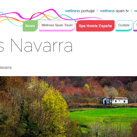
News
Wellness Spain Travel
Spa Hotels España
Cuídate
s Navarra
Navarra