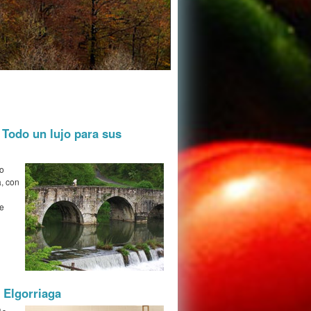
 Todo un lujo para sus
co
, con
de
 Elgorriaga