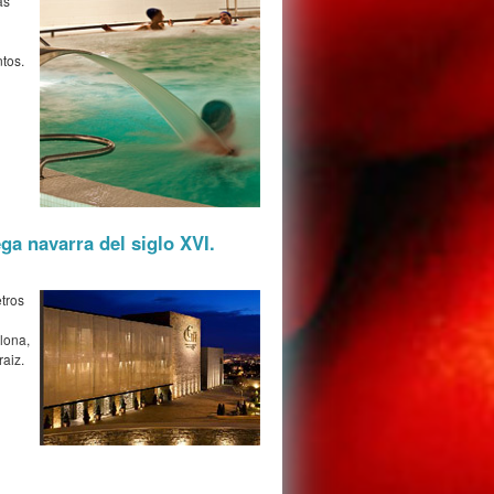
ás
tos.
ga navarra del siglo XVI.
tros
lona,
raiz.