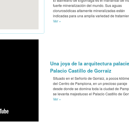
El Balneario de Elgorriaga es el manantial de m
fuerte mineralización del mundo. Sus aguas
clorurosódicas altamente mineralizadas están
indicadas para una amplia variedad de tratamien
Ver »
Una joya de la arquitectura palacie
Palacio Castillo de Gorraiz
Situado en el Señorío de Gorraiz, a pocos kilóme
del Centro de Pamplona, en un precioso paraje
desde donde se domina toda la ciudad de Pamp
se levanta majestuoso el Palacio Castillo de Gor
Ver »