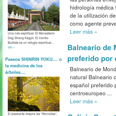
hidrología médica 
de la utilización 
como agente preven
Leer más
»
Una ruta espiritual: El Monasterio
Dag Shang Kagyü. El Centro
Budista es un refugio espiritual...
Balneario de 
Ver »
preferido por
Paseos SHINRIN YOKU.... o
la medicina de los
Balneario de Monda
árboles....
natural Balneario 
español preferido 
centroeuropeo ...
Leer más
»
El paseante respira las “fitoncidas”,