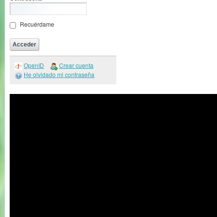
Recuérdame
OpenID
Crear cuenta
He olvidado mi contraseña