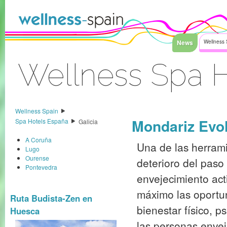
Saltar al contenido
News
Wellness 
Wellness Spa H
Acceder
Wellness Spain
Mondariz Evol
Spa Hotels España
Galicia
A Coruña
Una de las herrami
Lugo
Ourense
deterioro del paso
Pontevedra
envejecimiento act
máximo las oportu
Ruta Budista-Zen en
bienestar físico, p
Huesca
las personas envej