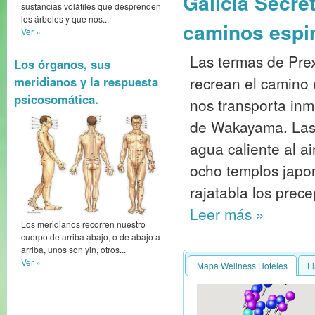
Galicia Secre
sustancias volátiles que desprenden
los árboles y que nos...
caminos espir
Ver »
Las termas de Prex
Los órganos, sus
recrean el camino
meridianos y la respuesta
psicosomática.
nos transporta inm
de Wakayama. Las 
agua caliente al ai
ocho templos japon
rajatabla los prece
Leer más
»
Los meridianos recorren nuestro
cuerpo de arriba abajo, o de abajo a
arriba, unos son yin, otros...
Ver »
Mapa Wellness Hoteles
L