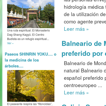
hidrología médica 
de la utilización 
como agente preven
Leer más
»
Una ruta espiritual: El Monasterio
Dag Shang Kagyü. El Centro
Budista es un refugio espiritual...
Balneario de 
Ver »
preferido por
Paseos SHINRIN YOKU.... o
la medicina de los
Balneario de Monda
árboles....
natural Balneario 
español preferido 
centroeuropeo ...
Leer más
»
El paseante respira las “fitoncidas”,