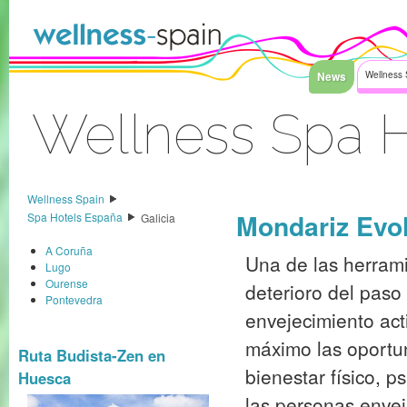
Saltar al contenido
News
Wellness 
Wellness Spa H
Acceder
Wellness Spain
Mondariz Evol
Spa Hotels España
Galicia
A Coruña
Una de las herrami
Lugo
Ourense
deterioro del paso
Pontevedra
envejecimiento act
máximo las oportu
Ruta Budista-Zen en
bienestar físico, p
Huesca
las personas envej