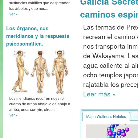
Galicia Secre
sustancias volátiles que desprenden
los árboles y que nos...
caminos espir
Ver »
Las termas de Prex
Los órganos, sus
recrean el camino
meridianos y la respuesta
psicosomática.
nos transporta inm
de Wakayama. Las 
agua caliente al ai
ocho templos japon
rajatabla los prece
Leer más
»
Los meridianos recorren nuestro
cuerpo de arriba abajo, o de abajo a
arriba, unos son yin, otros...
Ver »
Mapa Wellness Hoteles
L