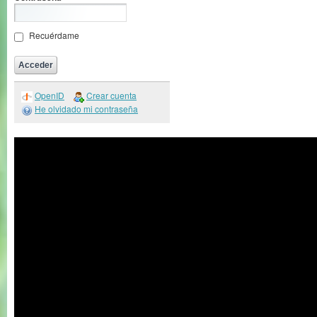
Recuérdame
OpenID
Crear cuenta
He olvidado mi contraseña