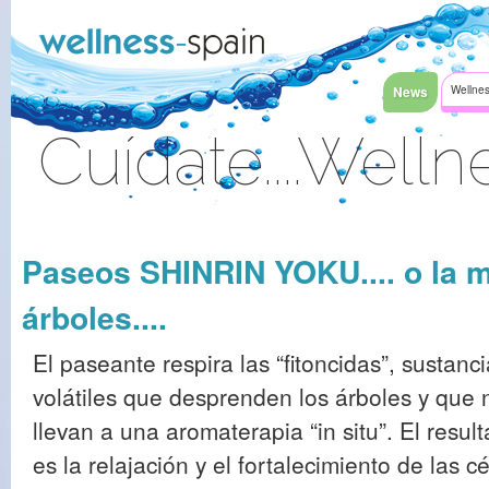
Saltar al contenido
News
Wellnes
Cuídate....Welln
Acceder
Paseos SHINRIN YOKU.... o la m
árboles....
El paseante respira las “fitoncidas”, sustanc
volátiles que desprenden los árboles y que 
llevan a una aromaterapia “in situ”. El resul
es la relajación y el fortalecimiento de las c