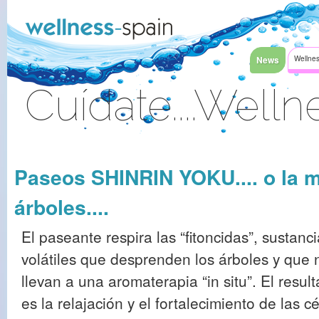
Saltar al contenido
News
Wellnes
Cuídate....Welln
Acceder
Paseos SHINRIN YOKU.... o la m
árboles....
El paseante respira las “fitoncidas”, sustanc
volátiles que desprenden los árboles y que 
llevan a una aromaterapia “in situ”. El resul
es la relajación y el fortalecimiento de las c