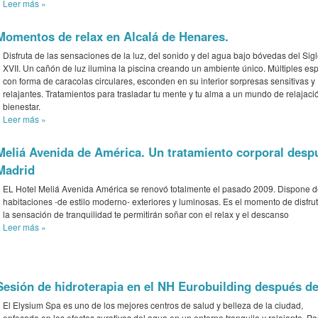
Leer más
»
Momentos de relax en Alcalá de Henares.
Disfruta de las sensaciones de la luz, del sonido y del agua bajo bóvedas del Sig
XVII. Un cañón de luz ilumina la piscina creando un ambiente único. Múltiples es
con forma de caracolas circulares, esconden en su interior sorpresas sensitivas y
relajantes. Tratamientos para trasladar tu mente y tu alma a un mundo de relajaci
bienestar.
Leer más
»
Meliá Avenida de América. Un tratamiento corporal desp
Madrid
EL Hotel Meliá Avenida América se renovó totalmente el pasado 2009. Dispone 
habitaciones -de estilo moderno- exteriores y luminosas. Es el momento de disfrut
la sensación de tranquilidad te permitirán soñar con el relax y el descanso
Leer más
»
Sesión de hidroterapia en el NH Eurobuilding después de
El Elysium Spa es uno de los mejores centros de salud y belleza de la ciudad,
enfocado en los efectos curativos del agua en un entorno tranquilo y relajante. Pa