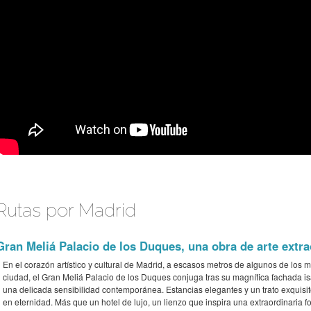
Rutas por Madrid
Gran Meliá Palacio de los Duques, una obra de arte extra
En el corazón artístico y cultural de Madrid, a escasos metros de algunos de lo
ciudad, el Gran Meliá Palacio de los Duques conjuga tras su magnífica fachada is
una delicada sensibilidad contemporánea. Estancias elegantes y un trato exquisito
en eternidad. Más que un hotel de lujo, un lienzo que inspira una extraordinaria fo