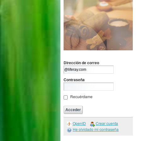
Dirección de correo
Contraseña
Recuérdame
OpenID
Crear cuenta
He olvidado mi contraseña