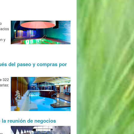
lo
pacios
ón y
ués del paseo y compras por
de 322
arlas:
 la reunión de negocios
ra