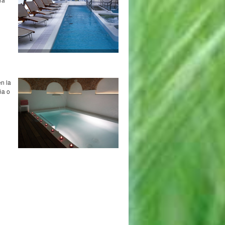
n la
ña o