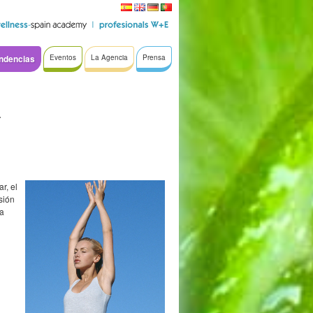
ndencias
Eventos
La Agencia
Prensa
a
r, el
sión
ra