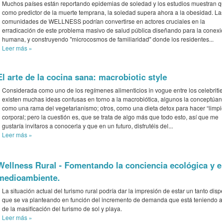
Muchos países están reportando epidemias de soledad y los estudios muestran 
como predictor de la muerte temprana, la soledad supera ahora a la obesidad. La
comunidades de WELLNESS podrían convertirse en actores cruciales en la
erradicación de este problema masivo de salud pública diseñando para la conex
humana, y construyendo "microcosmos de familiaridad" donde los residentes...
Leer más
»
El arte de la cocina sana: macrobiotic style
Considerada como uno de los regímenes alimenticios in vogue entre los celebritie
existen muchas ideas confusas en torno a la macrobiótica, algunos la conceptúan
como una rama del vegetarianismo; otros, como una dieta detox para hacer “limp
corporal; pero la cuestión es, que se trata de algo más que todo esto, así que me
gustaría invitaros a conocerla y que en un futuro, disfrutéis del...
Leer más
»
Wellness Rural - Fomentando la conciencia ecológica y el
medioambiente.
La situación actual del turismo rural podría dar la impresión de estar un tanto disp
que se va planteando en función del incremento de demanda que está teniendo a
de la masificación del turismo de sol y playa.
Leer más
»