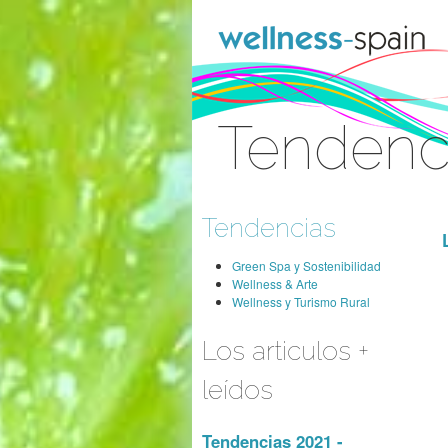
Saltar al contenido
Tendenc
Acceder
Tendencias
Green Spa y Sostenibilidad
Wellness & Arte
Wellness y Turismo Rural
Los articulos +
leídos
Tendencias 2021 -