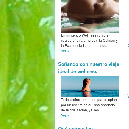
En un centro Wellness como en
cualquier otra empresa, la Calidad y
la Excelencia tienen que ser...
Ver »
Soñando con nuestro viaje
ideal de wellness
Todos coinciden en un punto: optan
por un recinto hotel - spa apartado
de la civilización, ya sea...
Ver »
Qué opinan los