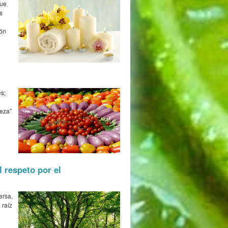
que
s
ión
s;
ieza”
 respeto por el
ersa,
 raíz