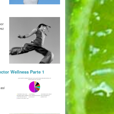
o
por
vez
ector Wellness Parte 1
 así