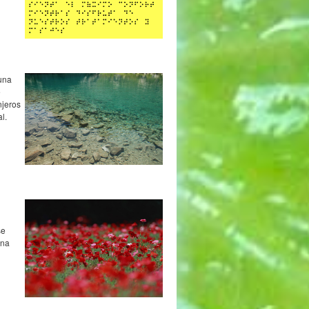
 una
e
njeros
l.
se
una