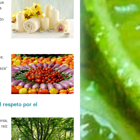
que
s
ión
s;
ieza”
 respeto por el
ersa,
 raíz