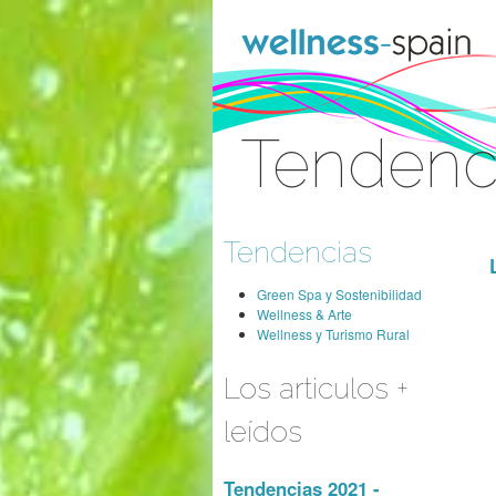
Saltar al contenido
Tendenc
Acceder
Tendencias
Green Spa y Sostenibilidad
Wellness & Arte
Wellness y Turismo Rural
Los articulos +
leídos
Tendencias 2021 -