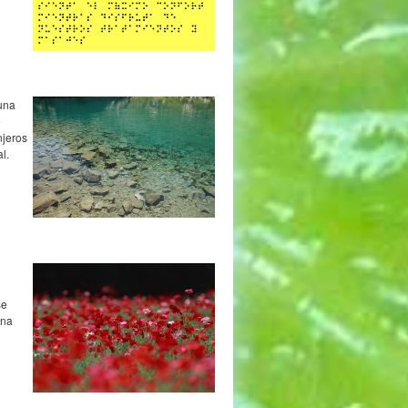
 una
e
njeros
l.
se
una