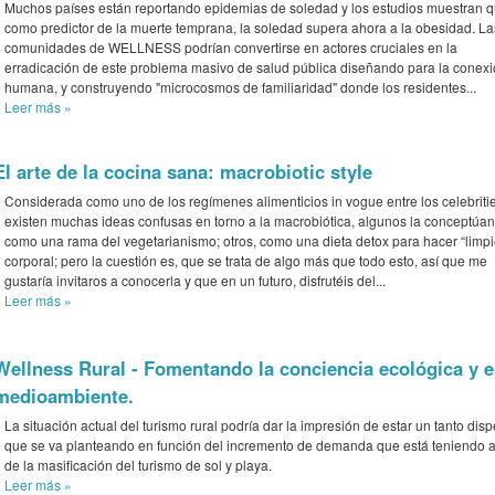
Muchos países están reportando epidemias de soledad y los estudios muestran 
como predictor de la muerte temprana, la soledad supera ahora a la obesidad. La
comunidades de WELLNESS podrían convertirse en actores cruciales en la
erradicación de este problema masivo de salud pública diseñando para la conex
humana, y construyendo "microcosmos de familiaridad" donde los residentes...
Leer más
»
El arte de la cocina sana: macrobiotic style
Considerada como uno de los regímenes alimenticios in vogue entre los celebritie
existen muchas ideas confusas en torno a la macrobiótica, algunos la conceptúan
como una rama del vegetarianismo; otros, como una dieta detox para hacer “limp
corporal; pero la cuestión es, que se trata de algo más que todo esto, así que me
gustaría invitaros a conocerla y que en un futuro, disfrutéis del...
Leer más
»
Wellness Rural - Fomentando la conciencia ecológica y el
medioambiente.
La situación actual del turismo rural podría dar la impresión de estar un tanto disp
que se va planteando en función del incremento de demanda que está teniendo a
de la masificación del turismo de sol y playa.
Leer más
»