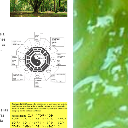
s a
ones
uras,
os
e
e las
ras
ia