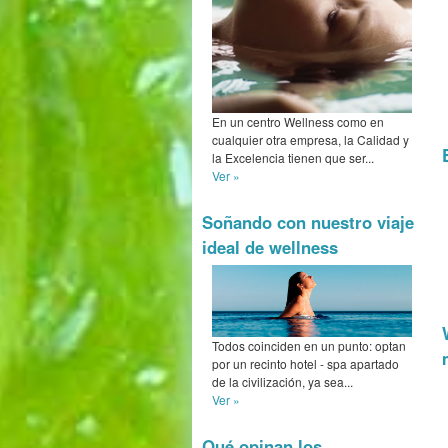
En un centro Wellness como en
cualquier otra empresa, la Calidad y
la Excelencia tienen que ser...
Ver »
Soñando con nuestro viaje
ideal de wellness
Todos coinciden en un punto: optan
por un recinto hotel - spa apartado
de la civilización, ya sea...
Ver »
Qué opinan los