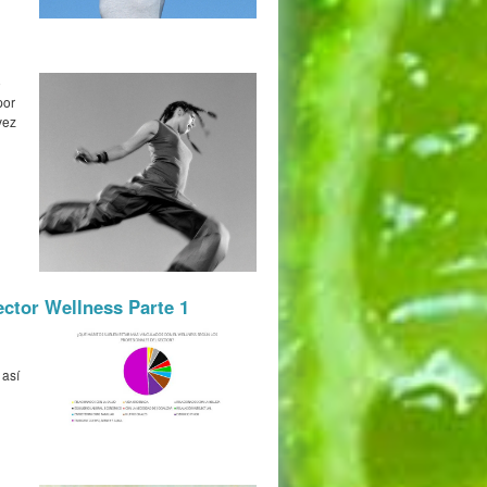
o
por
vez
ector Wellness Parte 1
 así