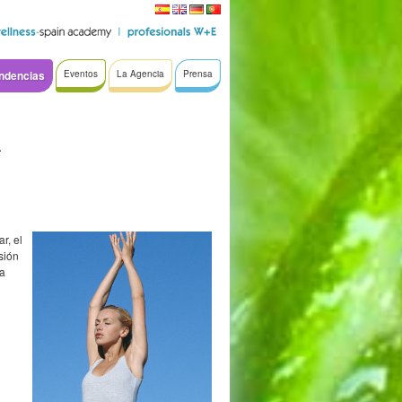
ndencias
Eventos
La Agencia
Prensa
a
r, el
sión
ra