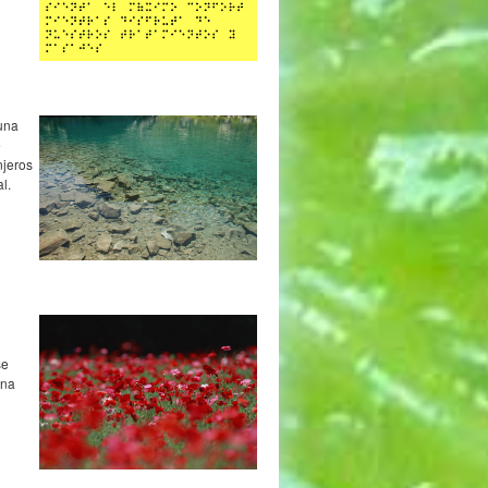
 una
e
njeros
l.
se
una