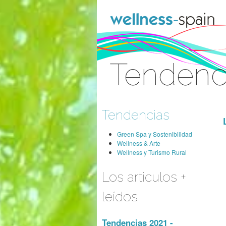
Saltar al contenido
Tendenc
Acceder
Tendencias
Green Spa y Sostenibilidad
Wellness & Arte
Wellness y Turismo Rural
Los articulos +
leídos
Tendencias 2021 -