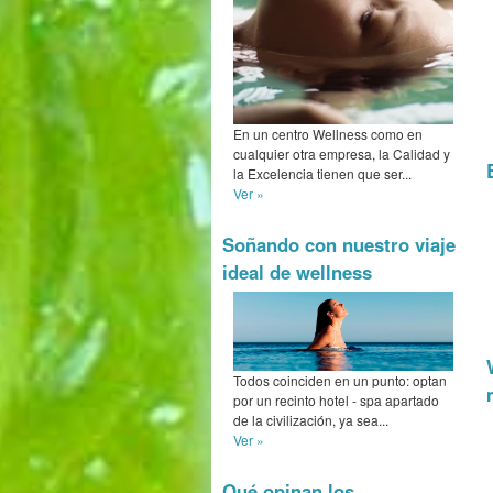
En un centro Wellness como en
cualquier otra empresa, la Calidad y
la Excelencia tienen que ser...
Ver »
Soñando con nuestro viaje
ideal de wellness
Todos coinciden en un punto: optan
por un recinto hotel - spa apartado
de la civilización, ya sea...
Ver »
Qué opinan los