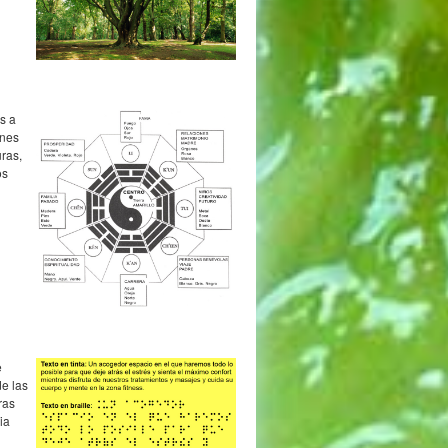
s a
ones
uras,
os
e
e las
ras
ia