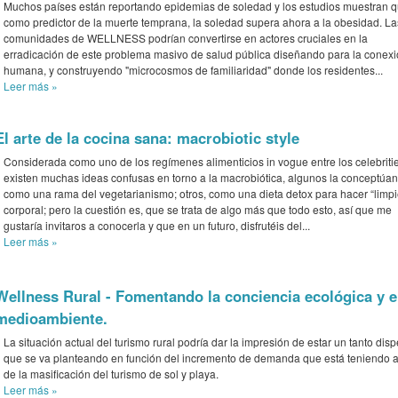
Muchos países están reportando epidemias de soledad y los estudios muestran 
como predictor de la muerte temprana, la soledad supera ahora a la obesidad. La
comunidades de WELLNESS podrían convertirse en actores cruciales en la
erradicación de este problema masivo de salud pública diseñando para la conex
humana, y construyendo "microcosmos de familiaridad" donde los residentes...
Leer más
»
El arte de la cocina sana: macrobiotic style
Considerada como uno de los regímenes alimenticios in vogue entre los celebritie
existen muchas ideas confusas en torno a la macrobiótica, algunos la conceptúan
como una rama del vegetarianismo; otros, como una dieta detox para hacer “limp
corporal; pero la cuestión es, que se trata de algo más que todo esto, así que me
gustaría invitaros a conocerla y que en un futuro, disfrutéis del...
Leer más
»
Wellness Rural - Fomentando la conciencia ecológica y el
medioambiente.
La situación actual del turismo rural podría dar la impresión de estar un tanto disp
que se va planteando en función del incremento de demanda que está teniendo a
de la masificación del turismo de sol y playa.
Leer más
»