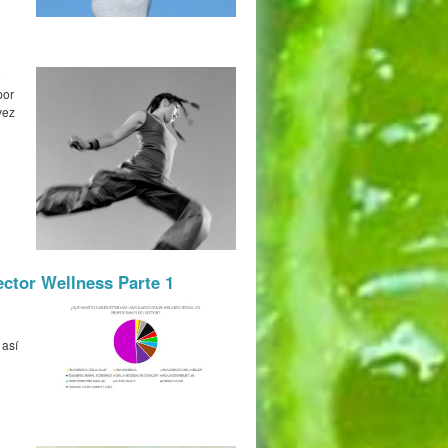
o
por
vez
ector Wellness Parte 1
 así