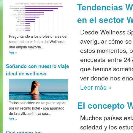
Tendencias We
en el sector 
Desde Wellness S
Preguntando a los profesionales del
averiguar cómo se
sector sobre el futuro del Wellness,
una amplia mayoría...
estos momentos, p
Ver »
encuesta entre 247
Soñando con nuestro viaje
que hemos sometido
ideal de wellness
ver dónde nos enc
Leer más
»
El concepto W
Todos coinciden en un punto: optan
por un recinto hotel - spa apartado
de la civilización, ya sea...
Muchos países est
Ver »
soledad y los est
Qué opinan los