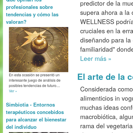
predictor de la mu
profesionales sobre
supera ahora a la
tendencias y cómo las
WELLNESS podrían
valoran?
cruciales en la er
diseñando para la
familiaridad" donde
Leer más
»
El arte de la 
En esta ocasión se presentó un
interesante juego de análisis de
posibles tendencias de futuro....
Considerada como
Ver »
alimenticios in vog
Simbiotia - Entornos
muchas ideas confu
terapéuticos concebidos
macrobiótica, alg
para alcanzar el bienestar
rama del vegetaria
del individuo