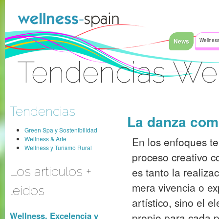
Saltar al contenido
News
Wellness
Tendencias We
Acceder
Tendencias
La danza como
Green Spa y Sostenibilidad
Wellness & Arte
En los enfoques te
Wellness y Turismo Rural
proceso creativo c
Los articulos +
es tanto la realiza
mera vivencia o ex
leídos
artístico, sino el 
Wellness, Excelencia y
propio para cada p