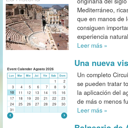
originaria del sigl
Mediterráneo, rica
que en manos de l
consiguen importan
experiencia natura
Leer más
»
Una nueva vis
Event Calender
Agosto
2026
Un completo Circu
Lun
Mar
Mie
Jui
Vie
Sab
Dom
1
2
se pueden tratar t
3
4
5
6
7
8
9
la aplicación del a
10
11
12
13
14
15
16
17
18
19
20
21
22
23
de más o menos fue
24
25
26
27
28
29
30
Leer más
»
31
Balneario de 