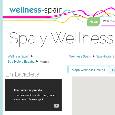
Saltar al contenido
News
Wellness 
Spa y Wellness
Acceder
Wellness Spain
Wellness Spain
Spa Hotels 
Spa Hotels España
Murcia
Mapa Wellness Hoteles
L
En bicicleta