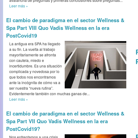
avalancha de preguntas y primeras conclusiones sobre preguntas...
Leer más
»
El cambio de paradigma en el sector Wellness &
Spa Part VIII Quo Vadis Wellness en la era
PostCovid19
La antigua era SPA ha llegado
a su fin. La vuelta al trabajo
mayoritariamente se afronta
con cautela, miedo e
incertidumbre. Es una situación
complicada y novedosa por lo
que todos nos encontramos
ante la incógnita de cómo va a
ser nuestra “nueva rutina”.
Evidentemente también con muchas ganas de...
Leer más
»
El cambio de paradigma en el sector Wellness &
Spa Part VII Quo Vadis Wellness en la era
PostCovid19?
Nos enfrentamos a una crisis