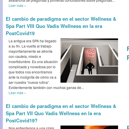
avalancha de preguntas y primeras conclusiones sobre preguntas...
Leer más
»
El cambio de paradigma en el sector Wellness &
Spa Part VIII Quo Vadis Wellness en la era
PostCovid19
La antigua era SPA ha llegado
a su fin. La vuelta al trabajo
mayoritariamente se afronta
con cautela, miedo e
incertidumbre. Es una situación
complicada y novedosa por lo
que todos nos encontramos
ante la incógnita de cómo va a
ser nuestra “nueva rutina”.
Evidentemente también con muchas ganas de...
Leer más
»
El cambio de paradigma en el sector Wellness &
Spa Part VII Quo Vadis Wellness en la era
PostCovid19?
Nos enfrentamos a una crisis