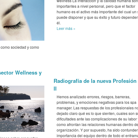
wellness La interacción y la calidad humana son
importantes a nivel personal, pero que el factor
humano es el activo más importante del cual un
puede disponer y que su éxito y futuro depende
él.
Leer más
»
e como sociedad y como
sector Wellness y
Radiografía de la nueva Profesión
II
Hemos analizado errores, riesgos, barreras,
problemas, y emociones negativas para los spa
manager. Las respuestas de los profesionales n
dejado claro qué es lo que sienten, cuales son s
dificultades ante las complicaciones de su labor 
como afrontan las relaciones humanas dentro d
organización. Y por supuesto, ha sido contunden
importancia del equipo dentro de todo el entra