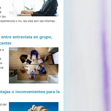
a
té
n las
xperiencia o no, las vías son las mismas.
 entre entrevista en grupo,
center
s a
s
os-
iva
tajas o inconvenientes para la
a
d del