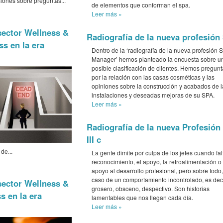
iones sobre preguntas...
de elementos que conforman el spa.
Leer más
»
sector Wellness &
Radiografía de la nueva profesión
ss en la era
Dentro de la ‘radiografía de la nueva profesión 
Manager’ hemos planteado la encuesta sobre u
posible clasificación de clientes. Hemos pregun
por la relación con las casas cosméticas y las
opiniones sobre la construcción y acabados de l
instalaciones y deseadas mejoras de su SPA.
Leer más
»
Radiografía de la nueva Profesión
III c
de...
La gente dimite por culpa de los jefes cuando fal
reconocimiento, el apoyo, la retroalimentación o 
apoyo al desarrollo profesional, pero sobre todo,
caso de un comportamiento incontrolado, es deci
sector Wellness &
grosero, obsceno, despectivo. Son historias
s en la era
lamentables que nos llegan cada día.
Leer más
»