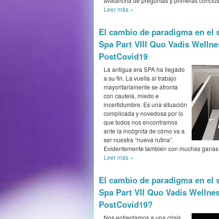
avalancha de preguntas y primeras conclus
Leer más
»
El cambio de paradigma en el 
Spa Part VIII Quo Vadis Wellne
PostCovid19
La antigua era SPA ha llegado
a su fin. La vuelta al trabajo
mayoritariamente se afronta
con cautela, miedo e
incertidumbre. Es una situación
complicada y novedosa por lo
que todos nos encontramos
ante la incógnita de cómo va a
ser nuestra “nueva rutina”.
Evidentemente también con muchas ganas 
Leer más
»
El cambio de paradigma en el 
Spa Part VII Quo Vadis Wellnes
PostCovid19?
Nos enfrentamos a una crisis