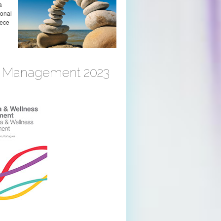
a
sonal
rece
s Management 2023