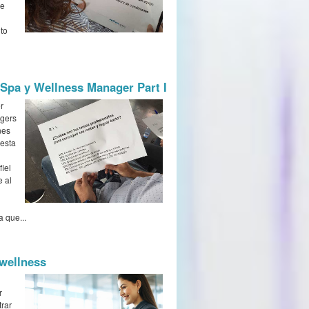
ue
to
 Spa y Wellness Manager Part I
r
agers
nes
uesta
iel
e al
a que...
wellness
r
trar