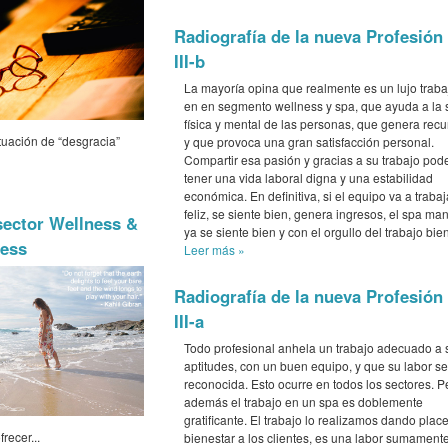
Radiografía de la nueva Profesión
III-b
La mayoría opina que realmente es un lujo traba
en en segmento wellness y spa, que ayuda a la 
física y mental de las personas, que genera recu
tuación de “desgracia”
y que provoca una gran satisfacción personal.
Compartir esa pasión y gracias a su trabajo pod
tener una vida laboral digna y una estabilidad
económica. En definitiva, si el equipo va a trabaj
feliz, se siente bien, genera ingresos, el spa ma
sector Wellness &
ya se siente bien y con el orgullo del trabajo bie
ness
Leer más
»
Radiografía de la nueva Profesión
III-a
Todo profesional anhela un trabajo adecuado a 
aptitudes, con un buen equipo, y que su labor s
reconocida. Esto ocurre en todos los sectores. P
además el trabajo en un spa es doblemente
gratificante. El trabajo lo realizamos dando place
ecer...
bienestar a los clientes, es una labor sumament