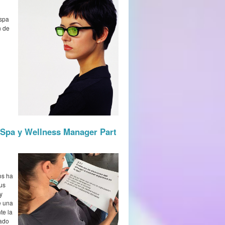
 spa
n de
 Spa y Wellness Manager Part
os ha
us
y
e una
te la
mado