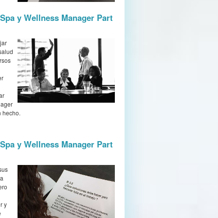
 Spa y Wellness Manager Part
jar
salud
rsos
er
ar
nager
n hecho.
 Spa y Wellness Manager Part
sus
ea
ero
r y
e