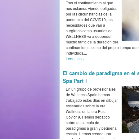
Tras el confinamiento al que
nos estamos viendo obligados
por las circunstancias de la
pandemia del COVID19, las
necesidades que van a
surgirnos como usuarios de
WELLNESS va a depender
mucho tanto de la duración del
confinamiento, como del propio tiempo qu
individuos,...
Leer más
»
El cambio de paradigma en el 
Spa Part I
En un grupo de profesionales
de Wellness Spain hemos
trabajado estos días en dibujar
escenarios sobre la era
Wellness en la era Post
Covid19. Hemos debatido
sobre un cambio de
paradigmas a gran y pequeña
escala. Hemos creado una