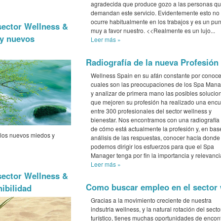
agradecida que produce gozo a las personas q
demandan este servicio. Evidentemente esto no
ocurre habitualmente en los trabajos y es un pun
sector Wellness &
muy a favor nuestro. <<Realmente es un lujo...
 y nuevos
Leer más
»
Radiografía de la nueva Profesión
Wellness Spain en su afán constante por conoce
cuales son las preocupaciones de los Spa Man
y analizar de primera mano las posibles solucio
que mejoren su profesión ha realizado una enc
entre 300 profesionales del sector wellness y
bienestar. Nos encontramos con una radiografía f
de cómo está actualmente la profesión y, en bas
 los nuevos miedos y
análisis de las respuestas, conocer hacía donde
podemos dirigir los esfuerzos para que el Spa
Manager tenga por fin la importancia y relevanci
Leer más
»
sector Wellness &
Como buscar empleo en el sector 
nibilidad
Gracias a la movimiento creciente de nuestra
indsutria wellness, y la natural rotación del secto
turístico, tienes muchas oportunidades de encon