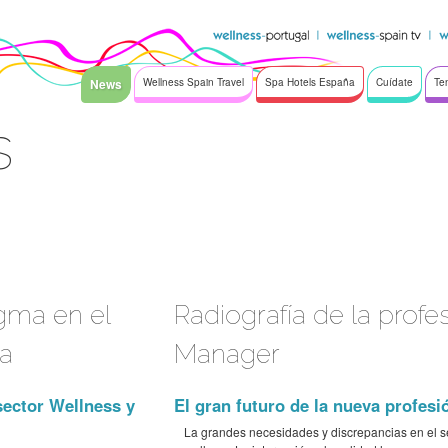
News
Wellness Spain Travel
Spa Hotels España
Cuídate
Te
s
gma en el
Radiografía de la prof
pa
Manager
sector Wellness y
El gran futuro de la nueva profes
La grandes necesidades y discrepancias en el s