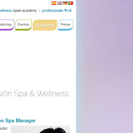
ndencias
Eventos
La Agencia
Prensa
esión Spa & Wellness
ión Spa Manager
ector