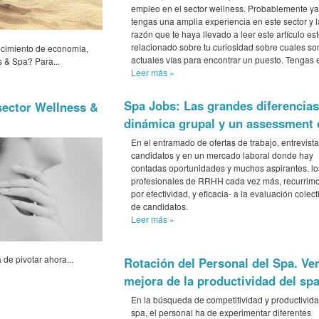
empleo en el sector wellness. Probablemente ya
tengas una amplia experiencia en este sector y l
razón que te haya llevado a leer este artículo es
relacionado sobre tu curiosidad sobre cuales so
ecimiento de economía,
actuales vías para encontrar un puesto. Tengas e
s & Spa? Para...
Leer más
»
Spa Jobs: Las grandes diferencias
sector Wellness &
dinámica grupal y un assessment 
En el entramado de ofertas de trabajo, entrevista
candidatos y en un mercado laboral donde hay
contadas oportunidades y muchos aspirantes, lo
profesionales de RRHH cada vez más, recurrim
por efectividad, y eficacia- a la evaluación colect
de candidatos.
Leer más
»
de pivotar ahora...
Rotación del Personal del Spa. Ven
mejora de la productividad del sp
En la búsqueda de competitividad y productivida
spa, el personal ha de experimentar diferentes