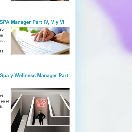
 SPA Manager Part IV, V y VI
SPA
na
tado
as
 Spa y Wellness Manager Part
ta el
el
 en el
r,