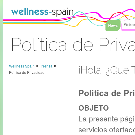
Faixa clara ao índice
News
Wellnes
Política de Priv
Sinal Dentro
Wellness Spain
Prensa
¡Hola! ¿Que T
Política de Privacidad
Politica de Pr
OBJETO
La presente pági
servicios oferta