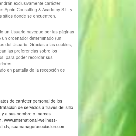
tendrán exclusivamente carácter
ess Spain Consulting & Academy S.L. y
os sitios donde se encuentren.
do un Usuario navegue por las páginas
de un ordenador determinado (un
s del Usuario. Gracias a las cookies,
an las preferencias sobre los
ios, para poder recordar sus
riores.
ado en pantalla de la recepción de
datos de carácter personal de los
tación de servicios a través del sitio
a y a sus nombre o marcas
 www.international-wellness-
ain.tv, spamanagerasociacion.com