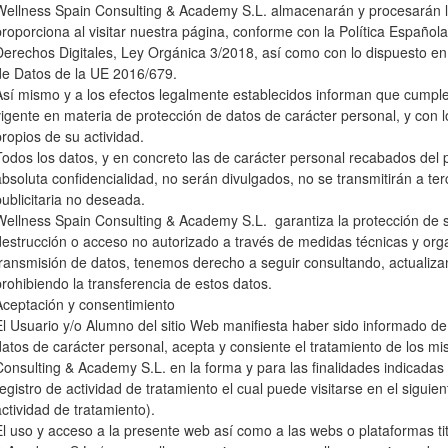
Wellness Spain Consulting & Academy S.L. almacenarán y procesarán l
proporciona al visitar nuestra página, conforme con la Política Españo
Derechos Digitales, Ley Orgánica 3/2018, así como con lo dispuesto e
de Datos de la UE 2016/679.
Así mismo y a los efectos legalmente establecidos informan que cumple
vigente en materia de protección de datos de carácter personal, y con 
propios de su actividad.
Todos los datos, y en concreto las de carácter personal recabados del 
absoluta confidencialidad, no serán divulgados, no se transmitirán a ter
publicitaria no deseada.
Wellness Spain Consulting & Academy S.L. garantiza la protección de su
destrucción o acceso no autorizado a través de medidas técnicas y orga
transmisión de datos, tenemos derecho a seguir consultando, actualizan
prohibiendo la transferencia de estos datos.
Aceptación y consentimiento
El Usuario y/o Alumno del sitio Web manifiesta haber sido informado de
datos de carácter personal, acepta y consiente el tratamiento de los m
Consulting & Academy S.L. en la forma y para las finalidades indicadas e
registro de actividad de tratamiento el cual puede visitarse en el siguien
actividad de tratamiento).
El uso y acceso a la presente web así como a las webs o plataformas ti