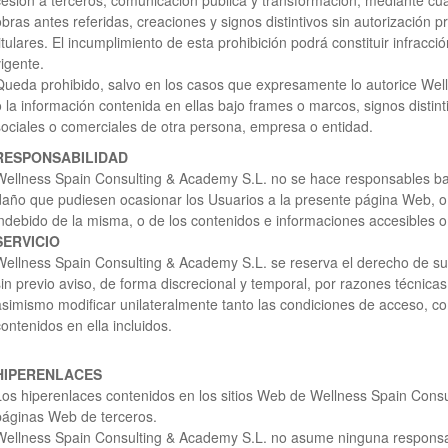
cesión a terceros, comunicación pública y transformación, mediante cua
obras antes referidas, creaciones y signos distintivos sin autorización 
titulares. El incumplimiento de esta prohibición podrá constituir infracci
vigente.
Queda prohibido, salvo en los casos que expresamente lo autorice Wel
o la información contenida en ellas bajo frames o marcos, signos disti
sociales o comerciales de otra persona, empresa o entidad.
RESPONSABILIDAD
Wellness Spain Consulting & Academy S.L. no se hace responsables ba
daño que pudiesen ocasionar los Usuarios a la presente página Web, o a 
indebido de la misma, o de los contenidos e informaciones accesibles o f
SERVICIO
Wellness Spain Consulting & Academy S.L. se reserva el derecho de s
sin previo aviso, de forma discrecional y temporal, por razones técnicas
asimismo modificar unilateralmente tanto las condiciones de acceso, com
contenidos en ella incluidos.
HIPERENLACES
Los hiperenlaces contenidos en los sitios Web de Wellness Spain Consu
páginas Web de terceros.
Wellness Spain Consulting & Academy S.L. no asume ninguna responsab