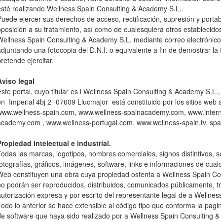
esté realizando Wellness Spain Consulting & Academy S.L..
Puede ejercer sus derechos de acceso, rectificación, supresión y portabi
oposición a su tratamiento, así como de cualesquiera otros estableci
Wellness Spain Consulting & Academy S.L. mediante correo electrónic
adjuntando una fotocopia del D.N.I. o equivalente a fin de demostrar la 
pretende ejercitar.
Aviso legal
Este portal, cuyo titular es l Wellness Spain Consulting & Academy S.
en Imperial 4bj 2 -07609 Llucmajor está constituido por los sitios web
www.wellness-spain.com, www.wellness-spainacademy.com, www.interna
academy.com , www.wellness-portugal.com, www.wellness-spain.tv, s
Propiedad intelectual e industrial.
Todas las marcas, logotipos, nombres comerciales, signos distintivos, se
fotografías, gráficos, imágenes, software, links e informaciones de cual
Web constituyen una obra cuya propiedad ostenta a Wellness Spain Con
no podrán ser reproducidos, distribuidos, comunicados públicamente, t
autorización expresa y por escrito del representante legal de a Wellne
Todo lo anterior se hace extensible al código tipo que conforma la pagi
de software que haya sido realizado por a Wellness Spain Consulting 