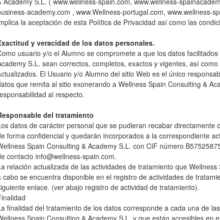
& Academy S.L. ( www.wellness-spain.com, www.wellness-spainacademy
business-academy.com , www.Wellness-portugal.com, www.wellness-sp
implica la aceptación de esta Política de Privacidad así como las condic
Exactitud y veracidad de los datos personales.
Como usuario y/o el Alumno se compromete a que los datos facilitados
Academy S.L. sean correctos, completos, exactos y vigentes, así com
actualizados. El Usuario y/o Alumno del sitio Web es el único responsab
datos que remita al sitio exonerando a Wellness Spain Consulting & Ac
responsabilidad al respecto.
Responsable del tratamiento
Los datos de carácter personal que se pudieran recabar directamente 
de forma confidencial y quedarán incorporados a la correspondiente act
Wellness Spain Consulting & Academy S.L. con CIF número B57525875 
de contacto info@wellness-spain.com.
La relación actualizada de las actividades de tratamiento que Wellness
a cabo se encuentra disponible en el registro de actividades de tratami
siguiente enlace. (ver abajo registro de actividad de tratamiento).
Finalidad
La finalidad del tratamiento de los datos corresponde a cada una de las
Wellness Spain Consulting & Academy S.L. y que están accesibles en el