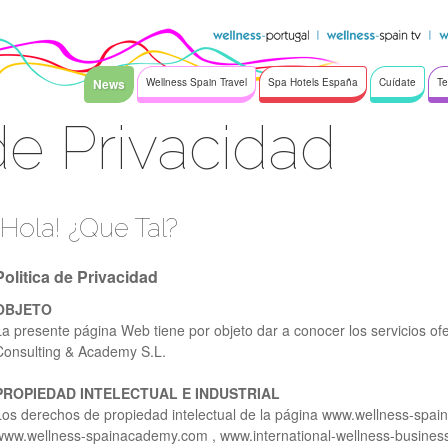
News
Wellness Spain Travel
Spa Hotels España
Cuídate
Te
 de Privacidad
¡Hola! ¿Que Tal?
Politica de Privacidad
OBJETO
La presente página Web tiene por objeto dar a conocer los servicios of
Consulting & Academy S.L.
PROPIEDAD INTELECTUAL E INDUSTRIAL
Los derechos de propiedad intelectual de la página www.wellness-spai
www.wellness-spainacademy.com , www.international-wellness-busine