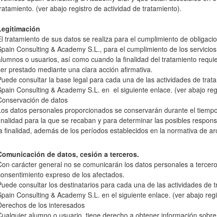
tratamiento. (ver abajo registro de actividad de tratamiento).
Legitimación
El tratamiento de sus datos se realiza para el cumplimiento de obligaci
Spain Consulting & Academy S.L., para el cumplimiento de los servicios 
alumnos o usuarios, así como cuando la finalidad del tratamiento requi
ser prestado mediante una clara acción afirmativa.
Puede consultar la base legal para cada una de las actividades de trat
Spain Consulting & Academy S.L. en el siguiente enlace. (ver abajo regi
Conservación de datos
Los datos personales proporcionados se conservarán durante el tiempo
finalidad para la que se recaban y para determinar las posibles respon
la finalidad, además de los períodos establecidos en la normativa de a
Comunicación de datos, cesión a terceros.
Con carácter general no se comunicarán los datos personales a terceros
consentimiento expreso de los afectados.
Puede consultar los destinatarios para cada una de las actividades de 
Spain Consulting & Academy S.L. en el siguiente enlace. (ver abajo regi
Derechos de los interesados
Cualquier alumno o usuario, tiene derecho a obtener información sobre