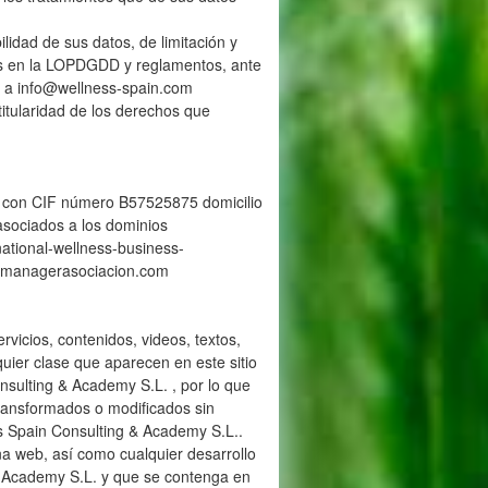
lidad de sus datos, de limitación y
dos en la LOPDGDD y reglamentos, ante
o a info@wellness-spain.com
titularidad de los derechos que
L., con CIF número B57525875 domicilio
 asociados a los dominios
tional-wellness-business-
pamanagerasociacion.com
rvicios, contenidos, videos, textos,
quier clase que aparecen en este sitio
sulting & Academy S.L. , por lo que
ransformados o modificados sin
ss Spain Consulting & Academy S.L..
na web, así como cualquier desarrollo
& Academy S.L. y que se contenga en