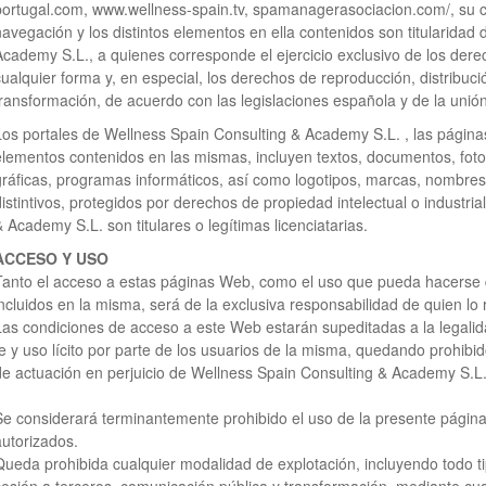
portugal.com, www.wellness-spain.tv, spamanagerasociacion.com/, su có
navegación y los distintos elementos en ella contenidos son titularidad
Academy S.L., a quienes corresponde el ejercicio exclusivo de los der
cualquier forma y, en especial, los derechos de reproducción, distribuc
transformación, de acuerdo con las legislaciones española y de la unió
Los portales de Wellness Spain Consulting & Academy S.L. , las págin
elementos contenidos en las mismas, incluyen textos, documentos, foto
gráficas, programas informáticos, así como logotipos, marcas, nombres
distintivos, protegidos por derechos de propiedad intelectual o industri
& Academy S.L. son titulares o legítimas licenciatarias.
ACCESO Y USO
Tanto el acceso a estas páginas Web, como el uso que pueda hacerse d
incluidos en la misma, será de la exclusiva responsabilidad de quien lo r
Las condiciones de acceso a este Web estarán supeditadas a la legalida
fe y uso lícito por parte de los usuarios de la misma, quedando prohibid
de actuación en perjuicio de Wellness Spain Consulting & Academy S.L
Se considerará terminantemente prohibido el uso de la presente página
autorizados.
Queda prohibida cualquier modalidad de explotación, incluyendo todo ti