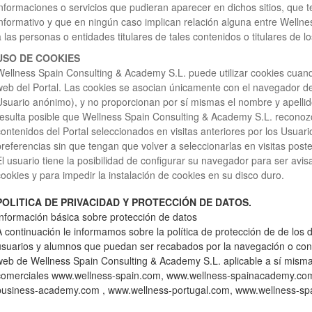
informaciones o servicios que pudieran aparecer en dichos sitios, que 
informativo y que en ningún caso implican relación alguna entre Welln
a las personas o entidades titulares de tales contenidos o titulares de l
USO DE COOKIES
Wellness Spain Consulting & Academy S.L. puede utilizar cookies cuan
web del Portal. Las cookies se asocian únicamente con el navegador 
Usuario anónimo), y no proporcionan por sí mismas el nombre y apellido
resulta posible que Wellness Spain Consulting & Academy S.L. reconozc
contenidos del Portal seleccionados en visitas anteriores por los Usuar
preferencias sin que tengan que volver a seleccionarlas en visitas poste
El usuario tiene la posibilidad de configurar su navegador para ser avis
cookies y para impedir la instalación de cookies en su disco duro.
POLITICA DE PRIVACIDAD Y PROTECCIÓN DE DATOS.
Información básica sobre protección de datos
A continuación le informamos sobre la política de protección de de los 
usuarios y alumnos que puedan ser recabados por la navegación o contra
web de Wellness Spain Consulting & Academy S.L. aplicable a sí mism
comerciales www.wellness-spain.com, www.wellness-spainacademy.com,
business-academy.com , www.wellness-portugal.com, www.wellness-sp